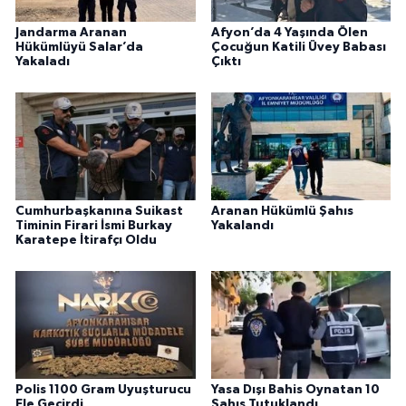
Jandarma Aranan
Afyon’da 4 Yaşında Ölen
Hükümlüyü Salar’da
Çocuğun Katili Üvey Babası
Yakaladı
Çıktı
Cumhurbaşkanına Suikast
Aranan Hükümlü Şahıs
Timinin Firari İsmi Burkay
Yakalandı
Karatepe İtirafçı Oldu
Polis 1100 Gram Uyuşturucu
Yasa Dışı Bahis Oynatan 10
Ele Geçirdi
Şahıs Tutuklandı