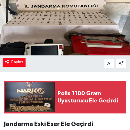
Paylaş
-
+
A
A
Polis 1100 Gram
Uyuşturucu Ele Geçirdi
Jandarma Eski Eser Ele Geçirdi