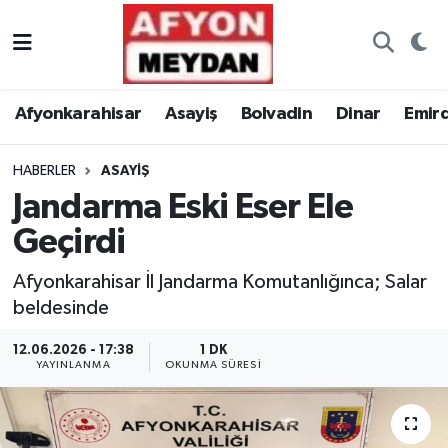
Nöbetçi Eczaneler
Afyonkarahisar
Asayiş
Bolvadin
Dinar
Emir
Hava Durumu
HABERLER
ASAYIŞ
Trafik Durumu
Jandarma Eski Eser Ele
Süper Lig Puan Durumu ve Fikstür
Geçirdi
Tüm Manşetler
Afyonkarahisar İl Jandarma Komutanlığınca; Salar
beldesinde
Son Dakika Haberleri
12.06.2026 - 17:38
1 DK
YAYINLANMA
OKUNMA SÜRESI
Haber Arşivi