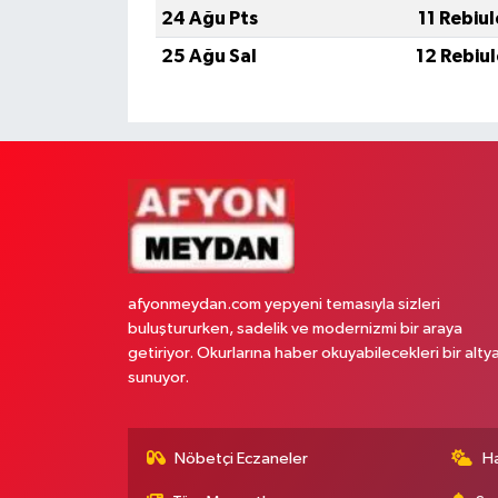
24 Ağu Pts
11 Rebiu
25 Ağu Sal
12 Rebiu
afyonmeydan.com yepyeni temasıyla sizleri
buluştururken, sadelik ve modernizmi bir araya
getiriyor. Okurlarına haber okuyabilecekleri bir alty
sunuyor.
Nöbetçi Eczaneler
H