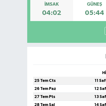
İMSAK
GÜNEŞ
04:02
05:44
H
25 Tem Cts
11 Sa
26 Tem Paz
12 Sa
27 Tem Pts
13 Sa
28 Tem Sal
14 Sa