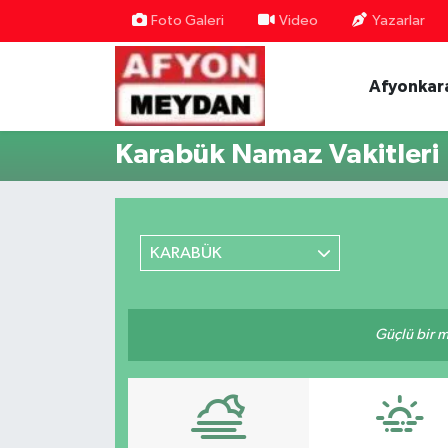
Foto Galeri
Video
Yazarlar
Nöbetçi Eczaneler
Afyonkar
Hava Durumu
Karabük Namaz Vakitleri
Trafik Durumu
Süper Lig Puan Durumu ve Fikstür
KARABÜK
Tüm Manşetler
Son Dakika Haberleri
Güçlü bir mü
Haber Arşivi