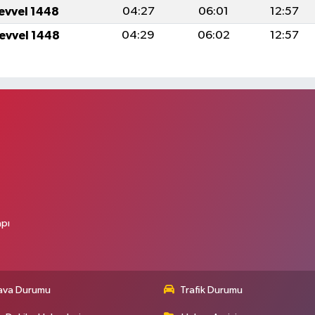
levvel 1448
04:27
06:01
12:57
levvel 1448
04:29
06:02
12:57
apı
ava Durumu
Trafik Durumu