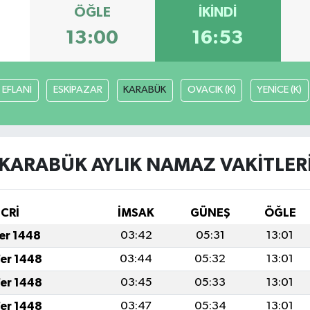
ÖĞLE
İKINDI
13:00
16:53
EFLANİ
ESKİPAZAR
KARABÜK
OVACIK (K)
YENİCE (K)
KARABÜK AYLIK NAMAZ VAKITLER
İCRİ
İMSAK
GÜNEŞ
ÖĞLE
fer 1448
03:42
05:31
13:01
fer 1448
03:44
05:32
13:01
fer 1448
03:45
05:33
13:01
fer 1448
03:47
05:34
13:01