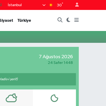
°
İstanbul
2
30
7
Siyaset
Türkiye
7
5
2
9
7 Ağustos 2026
24 Safer 1448
adis-i şerif)