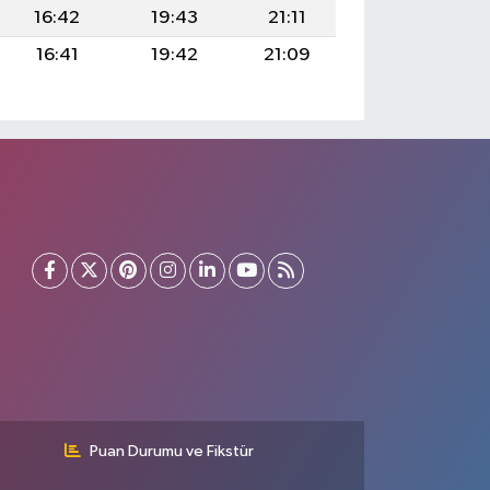
16:42
19:43
21:11
16:41
19:42
21:09
Puan Durumu ve Fikstür