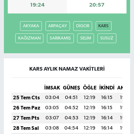
19:24
20:57
AKYAKA
ARPAÇAY
DİGOR
KARS
KAĞIZMAN
SARIKAMIŞ
SELİM
SUSUZ
KARS AYLIK NAMAZ VAKITLERI
İMSAK
GÜNEŞ
ÖĞLE
İKINDI
AKŞA
25 Tem Cts
03:04
04:51
12:19
16:15
19:38
26 Tem Paz
03:05
04:52
12:19
16:15
19:37
27 Tem Pts
03:07
04:53
12:19
16:14
19:36
28 Tem Sal
03:08
04:54
12:19
16:14
19:35