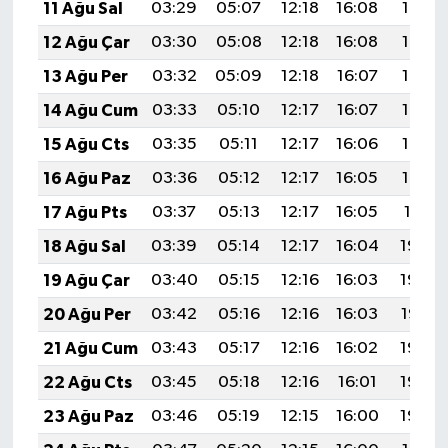
11 Ağu Sal
03:29
05:07
12:18
16:08
19:19
12 Ağu Çar
03:30
05:08
12:18
16:08
19:18
13 Ağu Per
03:32
05:09
12:18
16:07
19:16
14 Ağu Cum
03:33
05:10
12:17
16:07
19:15
15 Ağu Cts
03:35
05:11
12:17
16:06
19:14
16 Ağu Paz
03:36
05:12
12:17
16:05
19:12
17 Ağu Pts
03:37
05:13
12:17
16:05
19:11
18 Ağu Sal
03:39
05:14
12:17
16:04
19:09
19 Ağu Çar
03:40
05:15
12:16
16:03
19:08
20 Ağu Per
03:42
05:16
12:16
16:03
19:07
21 Ağu Cum
03:43
05:17
12:16
16:02
19:05
22 Ağu Cts
03:45
05:18
12:16
16:01
19:04
23 Ağu Paz
03:46
05:19
12:15
16:00
19:02