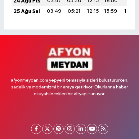
24 Ağu Pts
03:47
05:20
12:15
16:00
19:01
25 Ağu Sal
03:49
05:21
12:15
15:59
18:59
afyonmeydan.com yepyeni temasıyla sizleri buluştururken,
sadelik ve modernizmi bir araya getiriyor. Okurlarına haber
okuyabilecekleri bir altyapı sunuyor.