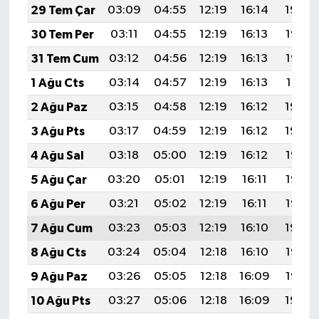
29 Tem Çar
03:09
04:55
12:19
16:14
19:34
30 Tem Per
03:11
04:55
12:19
16:13
19:33
31 Tem Cum
03:12
04:56
12:19
16:13
19:32
1 Ağu Cts
03:14
04:57
12:19
16:13
19:31
2 Ağu Paz
03:15
04:58
12:19
16:12
19:30
3 Ağu Pts
03:17
04:59
12:19
16:12
19:29
4 Ağu Sal
03:18
05:00
12:19
16:12
19:28
5 Ağu Çar
03:20
05:01
12:19
16:11
19:26
6 Ağu Per
03:21
05:02
12:19
16:11
19:25
7 Ağu Cum
03:23
05:03
12:19
16:10
19:24
8 Ağu Cts
03:24
05:04
12:18
16:10
19:23
9 Ağu Paz
03:26
05:05
12:18
16:09
19:22
10 Ağu Pts
03:27
05:06
12:18
16:09
19:20