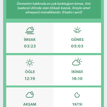
Ümmetim hakkında en çok korktuğum kimse, ilmi
(sadece) dilinde olan (itikadı bozuk, ilmiyle amel
etmeyen) münafıklardır. (Hadis-i şerif)
İMSAK
GÜNEŞ
03:23
05:03
ÖĞLE
İKINDI
12:19
16:10
AKŞAM
YATSI