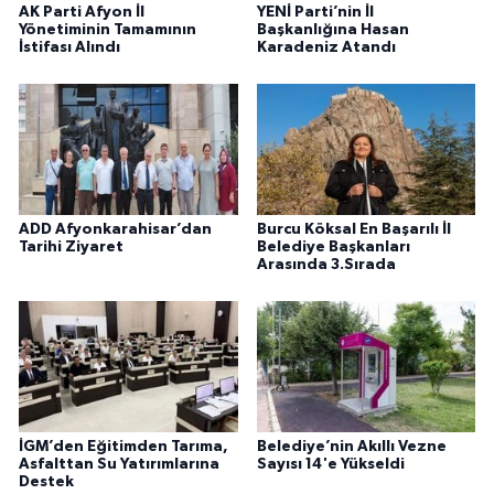
AK Parti Afyon İl
YENİ Parti’nin İl
Yönetiminin Tamamının
Başkanlığına Hasan
İstifası Alındı
Karadeniz Atandı
ADD Afyonkarahisar’dan
Burcu Köksal En Başarılı İl
Tarihi Ziyaret
Belediye Başkanları
Arasında 3.Sırada
İGM’den Eğitimden Tarıma,
Belediye’nin Akıllı Vezne
Asfalttan Su Yatırımlarına
Sayısı 14'e Yükseldi
Destek