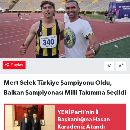
Paylaş
-
+
A
A
Mert Selek Türkiye Şampiyonu Oldu,
Balkan Şampiyonası Milli Takımına Seçildi
YENİ Parti’nin İl
Başkanlığına Hasan
Karadeniz Atandı