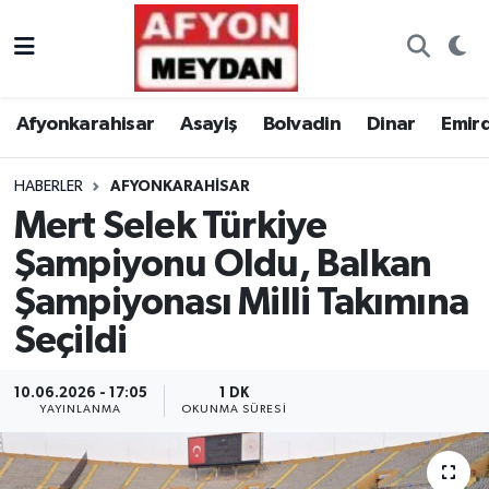
Nöbetçi Eczaneler
Afyonkarahisar
Asayiş
Bolvadin
Dinar
Emir
Hava Durumu
HABERLER
AFYONKARAHISAR
Trafik Durumu
Mert Selek Türkiye
Süper Lig Puan Durumu ve Fikstür
Şampiyonu Oldu, Balkan
Şampiyonası Milli Takımına
Tüm Manşetler
Seçildi
Son Dakika Haberleri
10.06.2026 - 17:05
1 DK
YAYINLANMA
OKUNMA SÜRESI
Haber Arşivi