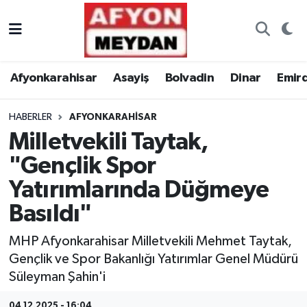
Nöbetçi Eczaneler
Afyonkarahisar
Asayiş
Bolvadin
Dinar
Emir
Hava Durumu
HABERLER
AFYONKARAHISAR
Trafik Durumu
Milletvekili Taytak,
Süper Lig Puan Durumu ve Fikstür
"Gençlik Spor
Yatırımlarında Düğmeye
Tüm Manşetler
Basıldı"
Son Dakika Haberleri
MHP Afyonkarahisar Milletvekili Mehmet Taytak,
Gençlik ve Spor Bakanlığı Yatırımlar Genel Müdürü
Haber Arşivi
Süleyman Şahin'i
04.12.2025 - 16:04