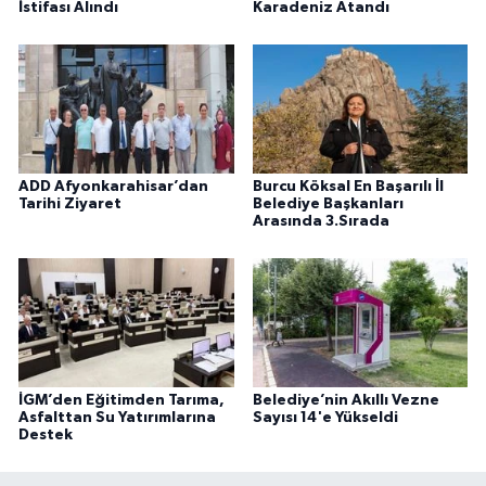
İstifası Alındı
Karadeniz Atandı
ADD Afyonkarahisar’dan
Burcu Köksal En Başarılı İl
Tarihi Ziyaret
Belediye Başkanları
Arasında 3.Sırada
İGM’den Eğitimden Tarıma,
Belediye’nin Akıllı Vezne
Asfalttan Su Yatırımlarına
Sayısı 14'e Yükseldi
Destek