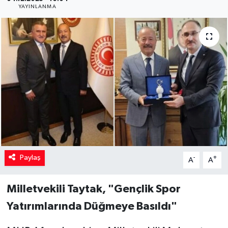
YAYINLANMA
Paylaş
-
+
A
A
Milletvekili Taytak, "Gençlik Spor
Yatırımlarında Düğmeye Basıldı"