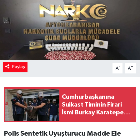
Paylaş
-
+
A
A
Cumhurbaşkanına
Suikast Timinin Firari
İsmi Burkay Karatepe
İtirafçı Oldu
Polis Sentetik Uyuşturucu Madde Ele