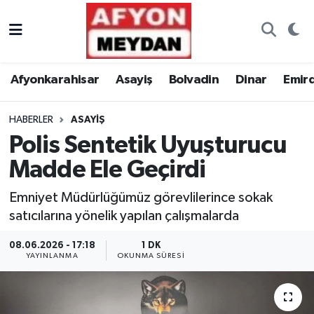
Nöbetçi Eczaneler
Afyonkarahisar
Asayiş
Bolvadin
Dinar
Emir
Hava Durumu
HABERLER
ASAYIŞ
Trafik Durumu
Polis Sentetik Uyuşturucu
Süper Lig Puan Durumu ve Fikstür
Madde Ele Geçirdi
Tüm Manşetler
Emniyet Müdürlüğümüz görevlilerince sokak
satıcılarına yönelik yapılan çalışmalarda
Son Dakika Haberleri
08.06.2026 - 17:18
1 DK
YAYINLANMA
OKUNMA SÜRESI
Haber Arşivi