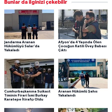
Bunlar da ilginizi çekebilir
Jandarma Aranan
Afyon’da 4 Yaşında Ölen
Hükümlüyü Salar’da
Çocuğun Katili Üvey Babası
Yakaladı
Çıktı
Cumhurbaşkanına Suikast
Aranan Hükümlü Şahıs
Timinin Firari İsmi Burkay
Yakalandı
Karatepe İtirafçı Oldu