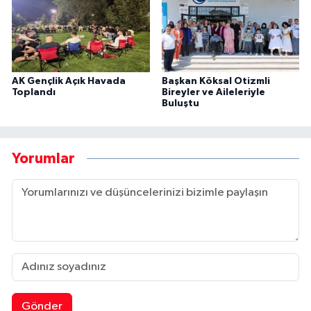
AK Gençlik Açık Havada
Başkan Köksal Otizmli
Toplandı
Bireyler ve Aileleriyle
Buluştu
Yorumlar
Gönder