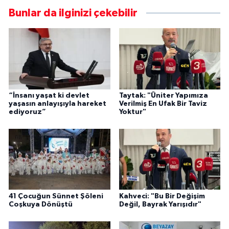
Bunlar da ilginizi çekebilir
“İnsanı yaşat ki devlet
Taytak: "Üniter Yapımıza
yaşasın anlayışıyla hareket
Verilmiş En Ufak Bir Taviz
ediyoruz”
Yoktur"
41 Çocuğun Sünnet Şöleni
Kahveci: "Bu Bir Değişim
Coşkuya Dönüştü
Değil, Bayrak Yarışıdır"