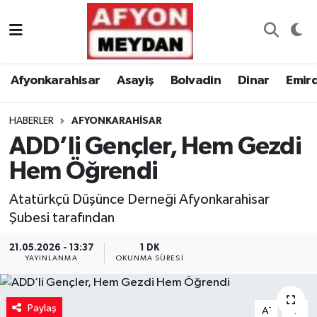
Nöbetçi Eczaneler
Afyonkarahisar
Asayiş
Bolvadin
Dinar
Emir
Hava Durumu
HABERLER
AFYONKARAHISAR
Trafik Durumu
ADD’li Gençler, Hem Gezdi
Süper Lig Puan Durumu ve Fikstür
Hem Öğrendi
Tüm Manşetler
Atatürkçü Düşünce Derneği Afyonkarahisar
Şubesi tarafından
Son Dakika Haberleri
21.05.2026 - 13:37
1 DK
YAYINLANMA
OKUNMA SÜRESI
Haber Arşivi
Paylaş
-
+
A
A