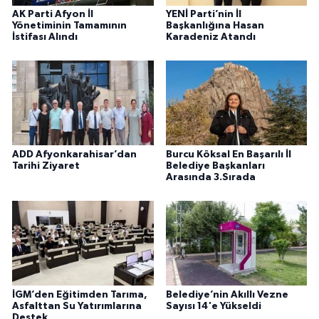
AK Parti Afyon İl
YENİ Parti’nin İl
Yönetiminin Tamamının
Başkanlığına Hasan
İstifası Alındı
Karadeniz Atandı
ADD Afyonkarahisar’dan
Burcu Köksal En Başarılı İl
Tarihi Ziyaret
Belediye Başkanları
Arasında 3.Sırada
İGM’den Eğitimden Tarıma,
Belediye’nin Akıllı Vezne
Asfalttan Su Yatırımlarına
Sayısı 14'e Yükseldi
Destek