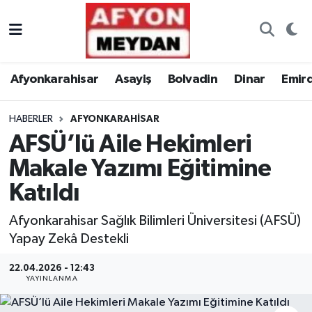
Nöbetçi Eczaneler
Afyonkarahisar
Asayiş
Bolvadin
Dinar
Emir
Hava Durumu
HABERLER
AFYONKARAHISAR
Trafik Durumu
AFSÜ’lü Aile Hekimleri
Süper Lig Puan Durumu ve Fikstür
Makale Yazımı Eğitimine
Katıldı
Tüm Manşetler
Afyonkarahisar Sağlık Bilimleri Üniversitesi (AFSÜ)
Son Dakika Haberleri
Yapay Zekâ Destekli
Haber Arşivi
22.04.2026 - 12:43
YAYINLANMA