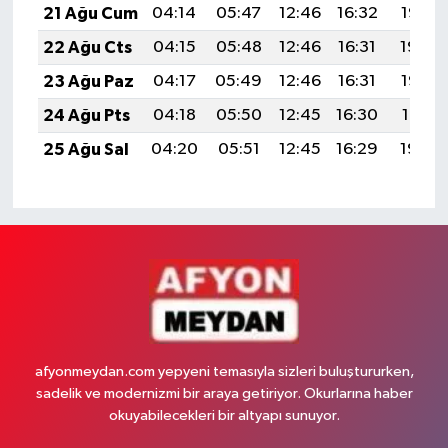
21 Ağu Cum
04:14
05:47
12:46
16:32
19:35
22 Ağu Cts
04:15
05:48
12:46
16:31
19:34
23 Ağu Paz
04:17
05:49
12:46
16:31
19:32
24 Ağu Pts
04:18
05:50
12:45
16:30
19:31
25 Ağu Sal
04:20
05:51
12:45
16:29
19:29
afyonmeydan.com yepyeni temasıyla sizleri buluştururken,
sadelik ve modernizmi bir araya getiriyor. Okurlarına haber
okuyabilecekleri bir altyapı sunuyor.