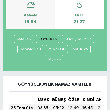
AKŞAM
YATSI
19:54
21:27
AMASYA
GÖYNÜCEK
GÜMÜŞHACIKÖY
HAMAMÖZÜ
MERZİFON
SULUOVA
TAŞOVA
GÖYNÜCEK AYLIK NAMAZ VAKITLERI
İMSAK
GÜNEŞ
ÖĞLE
İKINDI
AKŞA
25 Tem Cts
03:35
05:22
12:49
16:45
20:07