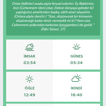
Onlar (kâfirler) orada şöyle feryad ederler: Ey Rabbimiz,
bizi (Cehennem'den) çıkar, (tekrar dünyaya gönder ki)
yaptığımız amellerden başka; sâlih amel işleyelim.
(Onlara şöyle denilir:) "Size, düşünecek bir kimsenin
düşüneceği kadar ömür vermedik mi ki? Hem size
Cehennem azâbından korkutan (peygamber) de geldi."
(Fâtır Sûresi, 37)
İMSAK
GÜNEŞ
03:54
05:34
ÖĞLE
İKINDI
12:49
16:40