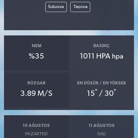
Suluova
Taşova
NEM
BASINÇ
%35
1011 HPA
hpa
RÜZGAR
EN DÜŞÜK / EN YÜKSEK
°
°
3.89 M/S
15
/ 30
10 AĞUSTOS
11 AĞUSTOS
PAZARTESI
SALI