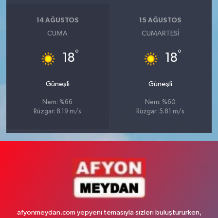
14 AĞUSTOS
15 AĞUSTOS
CUMA
CUMARTESI
°
°
18
18
Güneşli
Güneşli
Nem: %66
Nem: %60
Rüzgar: 8.19 m/s
Rüzgar: 5.81 m/s
afyonmeydan.com yepyeni temasıyla sizleri buluştururken,