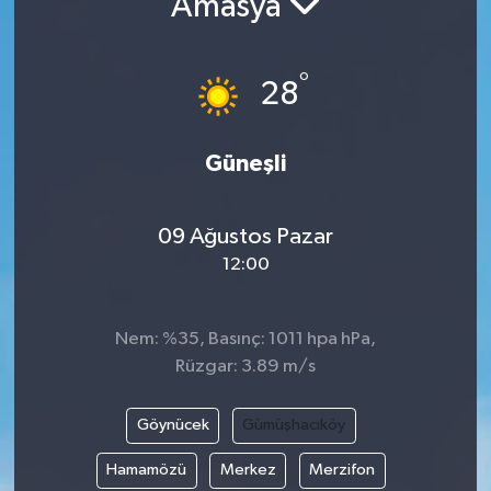
Amasya
°
28
Güneşli
09 Ağustos Pazar
12:00
Nem: %35, Basınç: 1011 hpa hPa,
Rüzgar: 3.89 m/s
Göynücek
Gümüşhacıköy
Hamamözü
Merkez
Merzifon