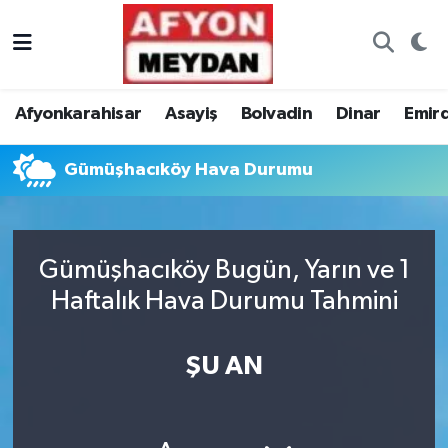
Nöbetçi Eczaneler
Afyonkarahisar
Asayiş
Bolvadin
Dinar
Emir
Hava Durumu
Gümüşhacıköy Hava Durumu
Trafik Durumu
Süper Lig Puan Durumu ve Fikstür
Gümüşhacıköy Bugün, Yarın ve 1
Tüm Manşetler
Haftalık Hava Durumu Tahmini
Son Dakika Haberleri
ŞU AN
Haber Arşivi