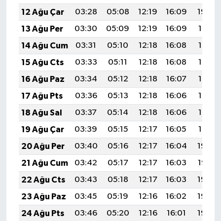
12 Ağu Çar
03:28
05:08
12:19
16:09
19:20
13 Ağu Per
03:30
05:09
12:19
16:09
19:19
14 Ağu Cum
03:31
05:10
12:18
16:08
19:17
15 Ağu Cts
03:33
05:11
12:18
16:08
19:16
16 Ağu Paz
03:34
05:12
12:18
16:07
19:14
17 Ağu Pts
03:36
05:13
12:18
16:06
19:13
18 Ağu Sal
03:37
05:14
12:18
16:06
19:12
19 Ağu Çar
03:39
05:15
12:17
16:05
19:10
20 Ağu Per
03:40
05:16
12:17
16:04
19:09
21 Ağu Cum
03:42
05:17
12:17
16:03
19:07
22 Ağu Cts
03:43
05:18
12:17
16:03
19:06
23 Ağu Paz
03:45
05:19
12:16
16:02
19:04
24 Ağu Pts
03:46
05:20
12:16
16:01
19:03