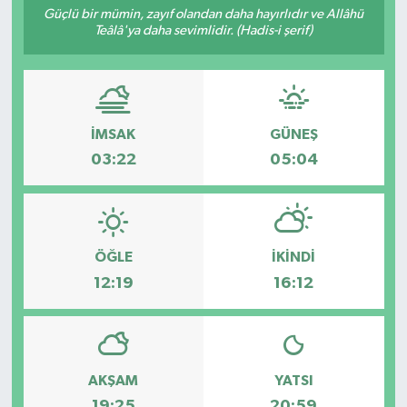
Güçlü bir mümin, zayıf olandan daha hayırlıdır ve Allâhü
Teâlâ'ya daha sevimlidir. (Hadis-i şerif)
İMSAK
GÜNEŞ
03:22
05:04
ÖĞLE
İKINDI
12:19
16:12
AKŞAM
YATSI
19:25
20:59