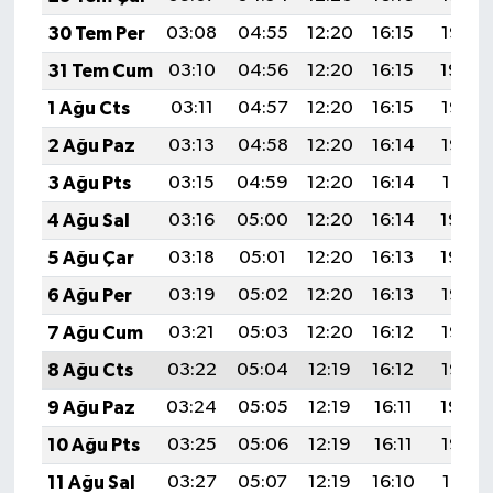
30 Tem Per
03:08
04:55
12:20
16:15
19:35
31 Tem Cum
03:10
04:56
12:20
16:15
19:34
1 Ağu Cts
03:11
04:57
12:20
16:15
19:33
2 Ağu Paz
03:13
04:58
12:20
16:14
19:32
3 Ağu Pts
03:15
04:59
12:20
16:14
19:31
4 Ağu Sal
03:16
05:00
12:20
16:14
19:30
5 Ağu Çar
03:18
05:01
12:20
16:13
19:29
6 Ağu Per
03:19
05:02
12:20
16:13
19:28
7 Ağu Cum
03:21
05:03
12:20
16:12
19:26
8 Ağu Cts
03:22
05:04
12:19
16:12
19:25
9 Ağu Paz
03:24
05:05
12:19
16:11
19:24
10 Ağu Pts
03:25
05:06
12:19
16:11
19:23
11 Ağu Sal
03:27
05:07
12:19
16:10
19:21