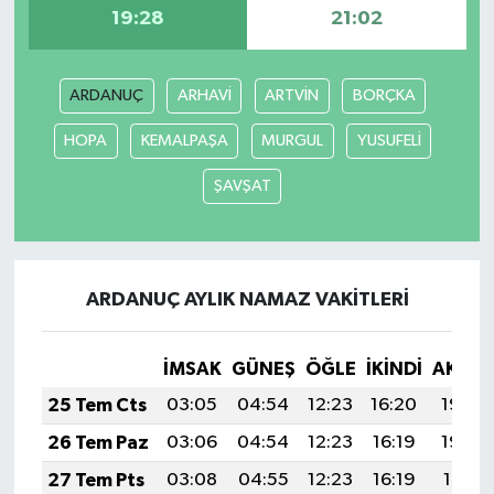
19:28
21:02
ARDANUÇ
ARHAVİ
ARTVİN
BORÇKA
HOPA
KEMALPAŞA
MURGUL
YUSUFELİ
ŞAVŞAT
ARDANUÇ AYLIK NAMAZ VAKITLERI
İMSAK
GÜNEŞ
ÖĞLE
İKINDI
AKŞA
25 Tem Cts
03:05
04:54
12:23
16:20
19:43
26 Tem Paz
03:06
04:54
12:23
16:19
19:42
27 Tem Pts
03:08
04:55
12:23
16:19
19:41