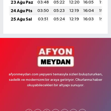
23 Ağu Paz
03:48
05:22
12:20
16:05
19:07
24 Ağu Pts
03:50
05:23
12:19
16:04
19:06
25 Ağu Sal
03:51
05:24
12:19
16:03
19:04
afyonmeydan.com yepyeni temasıyla sizleri buluştururken,
sadelik ve modernizmi bir araya getiriyor. Okurlarına haber
okuyabilecekleri bir altyapı sunuyor.