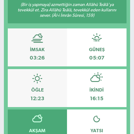
(Bir iş yapmaya) azmettiğin zaman Allâhü Teâlâ'ya
tevekkül et. Zira Allâhü Teâlâ, tevekkül eden kullarını
sever. (Âl-i İmrân Sûresi, 159)
İMSAK
GÜNEŞ
03:26
05:07
ÖĞLE
İKINDI
12:23
16:15
AKŞAM
YATSI