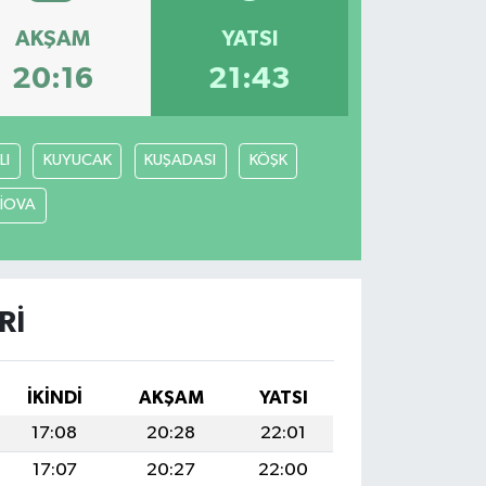
AKŞAM
YATSI
20:16
21:43
LI
KUYUCAK
KUŞADASI
KÖŞK
LİOVA
RI
İKINDI
AKŞAM
YATSI
17:08
20:28
22:01
17:07
20:27
22:00