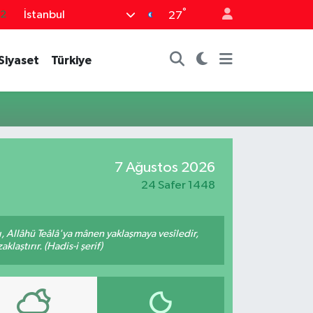
°
İstanbul
.2
27
17
Siyaset
Türkiye
27
35
59
19
7 Ağustos 2026
24 Safer 1448
 Allâhü Teâlâ'ya mânen yaklaşmaya vesîledir,
laştırır. (Hadis-i şerif)