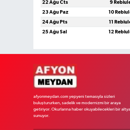
22 Ağu Cts
9 Rebiul
23 Ağu Paz
10 Rebiu
24 Ağu Pts
11 Rebiu
25 Ağu Sal
12 Rebiu
afyonmeydan.com yepyeni temasıyla sizleri
buluştururken, sadelik ve modernizmi bir araya
getiriyor. Okurlarına haber okuyabilecekleri bir alty
sunuyor.