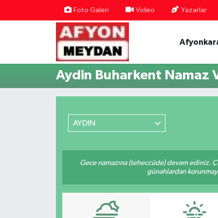
Foto Galeri
Video
Yazarlar
Nöbetçi Eczaneler
Afyonkar
Hava Durumu
Aydin Buharkent Namaz V
Trafik Durumu
Süper Lig Puan Durumu ve Fikstür
AYDIN
Tüm Manşetler
Son Dakika Haberleri
Gece namazına (teheccüde) devam ediniz. Çün
günahlardan korunmaya bi
Haber Arşivi