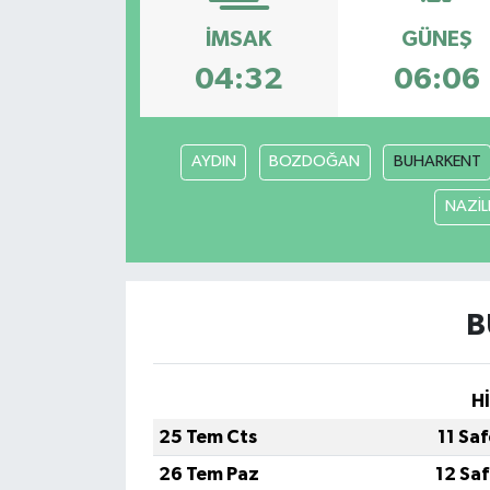
İMSAK
GÜNEŞ
04:32
06:06
AYDIN
BOZDOĞAN
BUHARKENT
NAZİLL
B
H
25 Tem Cts
11 Sa
26 Tem Paz
12 Sa