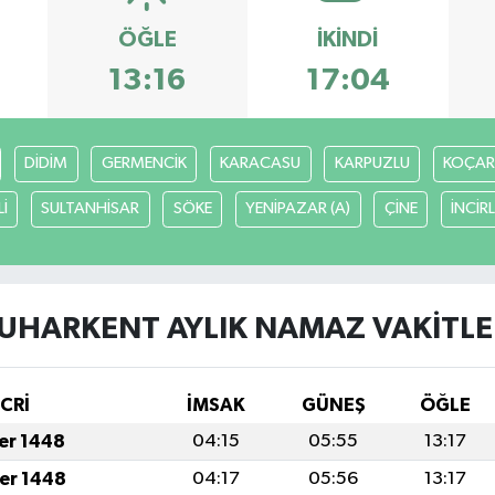
ÖĞLE
İKINDI
13:16
17:04
DİDİM
GERMENCİK
KARACASU
KARPUZLU
KOÇAR
İ
SULTANHİSAR
SÖKE
YENİPAZAR (A)
ÇİNE
İNCİR
UHARKENT AYLIK NAMAZ VAKITLE
İCRİ
İMSAK
GÜNEŞ
ÖĞLE
fer 1448
04:15
05:55
13:17
fer 1448
04:17
05:56
13:17