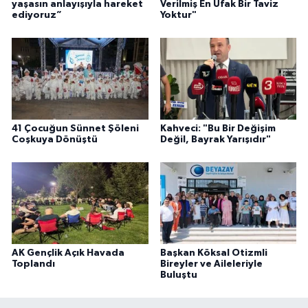
yaşasın anlayışıyla hareket
Verilmiş En Ufak Bir Taviz
ediyoruz”
Yoktur"
41 Çocuğun Sünnet Şöleni
Kahveci: "Bu Bir Değişim
Coşkuya Dönüştü
Değil, Bayrak Yarışıdır"
AK Gençlik Açık Havada
Başkan Köksal Otizmli
Toplandı
Bireyler ve Aileleriyle
Buluştu