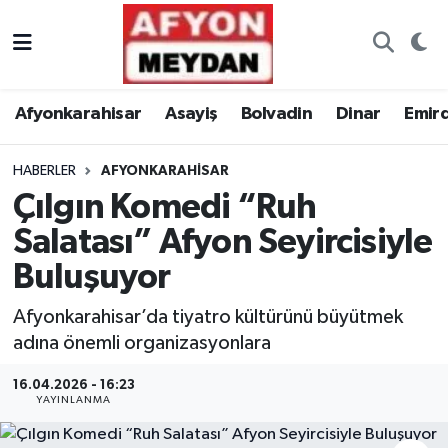
Nöbetçi Eczaneler
Afyonkarahisar
Asayiş
Bolvadin
Dinar
Emir
Hava Durumu
HABERLER
AFYONKARAHISAR
Trafik Durumu
Çılgın Komedi “Ruh
Süper Lig Puan Durumu ve Fikstür
Salatası” Afyon Seyircisiyle
Buluşuyor
Tüm Manşetler
Afyonkarahisar’da tiyatro kültürünü büyütmek
Son Dakika Haberleri
adına önemli organizasyonlara
Haber Arşivi
16.04.2026 - 16:23
YAYINLANMA