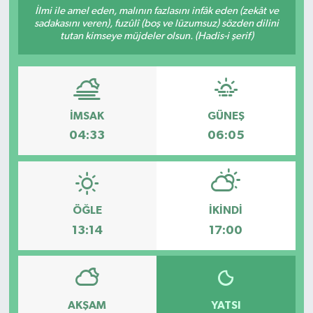
İlmi ile amel eden, malının fazlasını infâk eden (zekât ve
sadakasını veren), fuzûlî (boş ve lüzumsuz) sözden dilini
tutan kimseye müjdeler olsun. (Hadis-i şerif)
İMSAK
GÜNEŞ
04:33
06:05
ÖĞLE
İKINDI
13:14
17:00
AKŞAM
YATSI