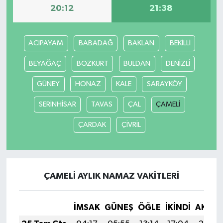
20:12
21:38
ACIPAYAM
BABADAĞ
BAKLAN
BEKİLLİ
BEYAĞAÇ
BOZKURT
BULDAN
DENİZLİ
GÜNEY
HONAZ
KALE
SARAYKÖY
SERİNHİSAR
TAVAS
ÇAL
ÇAMELİ
ÇARDAK
ÇİVRİL
ÇAMELİ AYLIK NAMAZ VAKITLERI
İMSAK
GÜNEŞ
ÖĞLE
İKINDI
AKŞA