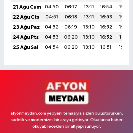
21 Ağu Cum
04:50
06:17
13:11
16:54
19:55
22 Ağu Cts
04:51
06:18
13:11
16:53
19:53
23 Ağu Paz
04:52
06:19
13:10
16:52
19:52
24 Ağu Pts
04:53
06:20
13:10
16:52
19:51
25 Ağu Sal
04:54
06:20
13:10
16:51
19:49
afyonmeydan.com yepyeni temasıyla sizleri buluştururken,
sadelik ve modernizmi bir araya getiriyor. Okurlarına haber
okuyabilecekleri bir altyapı sunuyor.