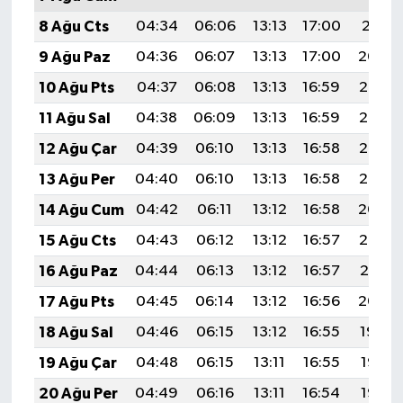
8 Ağu Cts
04:34
06:06
13:13
17:00
20:11
9 Ağu Paz
04:36
06:07
13:13
17:00
20:09
10 Ağu Pts
04:37
06:08
13:13
16:59
20:08
11 Ağu Sal
04:38
06:09
13:13
16:59
20:07
12 Ağu Çar
04:39
06:10
13:13
16:58
20:06
13 Ağu Per
04:40
06:10
13:13
16:58
20:05
14 Ağu Cum
04:42
06:11
13:12
16:58
20:04
15 Ağu Cts
04:43
06:12
13:12
16:57
20:02
16 Ağu Paz
04:44
06:13
13:12
16:57
20:01
17 Ağu Pts
04:45
06:14
13:12
16:56
20:00
18 Ağu Sal
04:46
06:15
13:12
16:55
19:59
19 Ağu Çar
04:48
06:15
13:11
16:55
19:57
20 Ağu Per
04:49
06:16
13:11
16:54
19:56