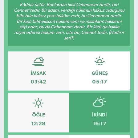
Kâdılar üçtür. Bunlardan ikisi Cehennem'dedir, biri
Cennet'tedir. Bir adam, verdiği hükmün haksız olduğunu
bile bile haksız yere hüküm verir, bu Cehennem'dedir.
Bir kâdı bilmeksizin hüküm verir ve insanların haklarını
zâyi eder, bu da Cehennem'dedir. Bir kâdı da hakka
riâyet ederek hüküm verir, işte bu, Cennet'tedir. (Hadis-i
şerif)
İMSAK
GÜNEŞ
03:42
05:17
ÖĞLE
İKINDI
12:28
16:17