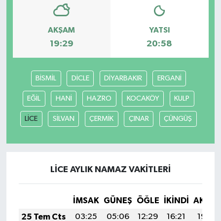
AKŞAM
YATSI
19:29
20:58
BİSMİL
DİCLE
DİYARBAKIR
ERGANİ
EĞİL
HANİ
HAZRO
KOCAKÖY
KULP
LİCE
SİLVAN
ÇERMİK
ÇINAR
ÇÜNGÜŞ
LİCE AYLIK NAMAZ VAKITLERI
İMSAK
GÜNEŞ
ÖĞLE
İKINDI
AKŞA
25 Tem Cts
03:25
05:06
12:29
16:21
19:42