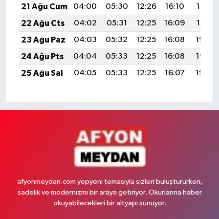
21 Ağu Cum
04:00
05:30
12:26
16:10
19:12
22 Ağu Cts
04:02
05:31
12:25
16:09
19:10
23 Ağu Paz
04:03
05:32
12:25
16:08
19:09
24 Ağu Pts
04:04
05:33
12:25
16:08
19:07
25 Ağu Sal
04:05
05:33
12:25
16:07
19:06
afyonmeydan.com yepyeni temasıyla sizleri buluştururken,
sadelik ve modernizmi bir araya getiriyor. Okurlarına haber
okuyabilecekleri bir altyapı sunuyor.