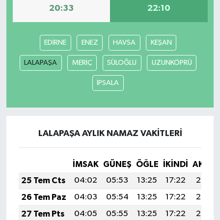
20:33
22:10
EDİRNE
ENEZ
HAVSA
KEŞAN
LALAPAŞA
MERİÇ
SÜLOĞLU
UZUNKÖPRÜ
İPSALA
LALAPAŞA AYLIK NAMAZ VAKITLERI
İMSAK
GÜNEŞ
ÖĞLE
İKINDI
AKŞA
25 Tem Cts
04:02
05:53
13:25
17:22
20:46
26 Tem Paz
04:03
05:54
13:25
17:22
20:46
27 Tem Pts
04:05
05:55
13:25
17:22
20:45