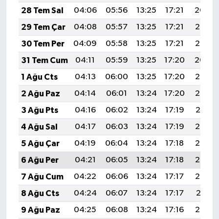
28 Tem Sal
04:06
05:56
13:25
17:21
20:44
29 Tem Çar
04:08
05:57
13:25
17:21
20:43
30 Tem Per
04:09
05:58
13:25
17:21
20:42
31 Tem Cum
04:11
05:59
13:25
17:20
20:40
1 Ağu Cts
04:13
06:00
13:25
17:20
20:39
2 Ağu Paz
04:14
06:01
13:24
17:20
20:38
3 Ağu Pts
04:16
06:02
13:24
17:19
20:37
4 Ağu Sal
04:17
06:03
13:24
17:19
20:36
5 Ağu Çar
04:19
06:04
13:24
17:18
20:35
6 Ağu Per
04:21
06:05
13:24
17:18
20:33
7 Ağu Cum
04:22
06:06
13:24
17:17
20:32
8 Ağu Cts
04:24
06:07
13:24
17:17
20:31
9 Ağu Paz
04:25
06:08
13:24
17:16
20:30