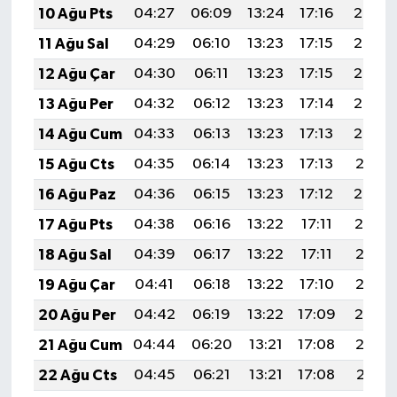
10 Ağu Pts
04:27
06:09
13:24
17:16
20:28
11 Ağu Sal
04:29
06:10
13:23
17:15
20:27
12 Ağu Çar
04:30
06:11
13:23
17:15
20:26
13 Ağu Per
04:32
06:12
13:23
17:14
20:24
14 Ağu Cum
04:33
06:13
13:23
17:13
20:23
15 Ağu Cts
04:35
06:14
13:23
17:13
20:21
16 Ağu Paz
04:36
06:15
13:23
17:12
20:20
17 Ağu Pts
04:38
06:16
13:22
17:11
20:19
18 Ağu Sal
04:39
06:17
13:22
17:11
20:17
19 Ağu Çar
04:41
06:18
13:22
17:10
20:16
20 Ağu Per
04:42
06:19
13:22
17:09
20:14
21 Ağu Cum
04:44
06:20
13:21
17:08
20:13
22 Ağu Cts
04:45
06:21
13:21
17:08
20:11