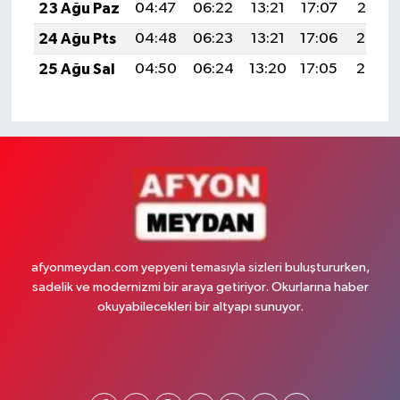
23 Ağu Paz
04:47
06:22
13:21
17:07
20:10
24 Ağu Pts
04:48
06:23
13:21
17:06
20:08
25 Ağu Sal
04:50
06:24
13:20
17:05
20:06
afyonmeydan.com yepyeni temasıyla sizleri buluştururken,
sadelik ve modernizmi bir araya getiriyor. Okurlarına haber
okuyabilecekleri bir altyapı sunuyor.