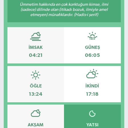
Ümmetim hakkında en çok korktuğum kimse, ilmi
(sadece) dilinde olan (itikadı bozuk, ilmiyle amel
etmeyen) münafıklardır. (Hadis-i şerif)
İMSAK
GÜNEŞ
04:21
06:05
ÖĞLE
İKINDI
13:24
17:18
AKŞAM
YATSI