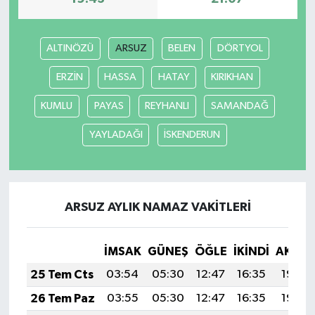
ALTINÖZÜ
ARSUZ
BELEN
DÖRTYOL
ERZİN
HASSA
HATAY
KIRIKHAN
KUMLU
PAYAS
REYHANLI
SAMANDAĞ
YAYLADAĞI
İSKENDERUN
ARSUZ AYLIK NAMAZ VAKITLERI
İMSAK
GÜNEŞ
ÖĞLE
İKINDI
AKŞA
25 Tem Cts
03:54
05:30
12:47
16:35
19:54
26 Tem Paz
03:55
05:30
12:47
16:35
19:54