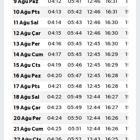
9 Ağu Paz
04:12
05:41
12:46
16:31
19:41
10 Ağu Pts
04:13
05:42
12:46
16:31
19:39
11 Ağu Sal
04:14
05:43
12:46
16:30
19:38
12 Ağu Çar
04:15
05:44
12:46
16:30
19:37
13 Ağu Per
04:16
05:45
12:45
16:30
19:36
14 Ağu Cum
04:17
05:45
12:45
16:29
19:35
15 Ağu Cts
04:19
05:46
12:45
16:29
19:34
16 Ağu Paz
04:20
05:47
12:45
16:28
19:33
17 Ağu Pts
04:21
05:48
12:45
16:28
19:31
18 Ağu Sal
04:22
05:49
12:44
16:27
19:30
19 Ağu Çar
04:23
05:49
12:44
16:27
19:29
20 Ağu Per
04:24
05:50
12:44
16:26
19:28
21 Ağu Cum
04:25
05:51
12:44
16:26
19:26
22 Ağu Cts
04:26
05:52
12:43
16:25
19:25