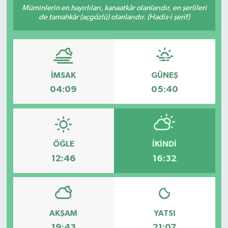
Müminlerin en hayırlıları, kanaatkâr olanlarıdır, en şerlileri
de tamahkâr (açgözlü) olanlarıdır. (Hadis-i şerif)
İMSAK
GÜNEŞ
04:09
05:40
ÖĞLE
İKINDI
12:46
16:32
AKŞAM
YATSI
19:43
21:07