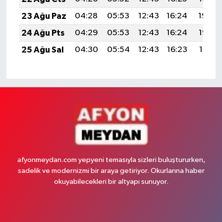
23 Ağu Paz
04:28
05:53
12:43
16:24
19:24
24 Ağu Pts
04:29
05:53
12:43
16:24
19:22
25 Ağu Sal
04:30
05:54
12:43
16:23
19:21
afyonmeydan.com yepyeni temasıyla sizleri buluştururken,
sadelik ve modernizmi bir araya getiriyor. Okurlarına haber
okuyabilecekleri bir altyapı sunuyor.