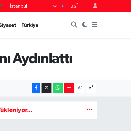
°
İstanbul
87
25
18
Siyaset
Türkiye
32
38
59
nı Aydınlattı
19
-
+
A
A
ükleniyor...