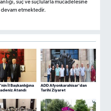
nlığı, suç ve suçlularla mücadelesine
a devam etmektedir.
’nin İl Başkanlığına
ADD Afyonkarahisar’dan
adeniz Atandı
Tarihi Ziyaret