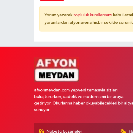
Yorum yazarak
topluluk kurallarımızı
kabul etmi
yorumlardan afyonarena hiçbir şekilde soruml
afyonmeydan.com yepyeni temasıyla sizleri
buluştururken, sadelik ve modernizmi bir araya
getiriyor. Okurlarına haber okuyabilecekleri bir alty
sunuyor.
Nöbetçi Eczaneler
H