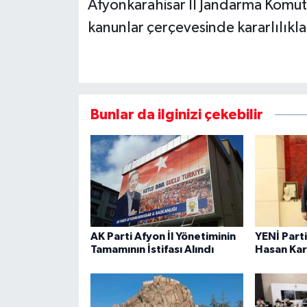
Afyonkarahisar İl Jandarma Komuta
kanunlar çerçevesinde kararlılıkl
Bunlar da ilginizi çekebilir
AK Parti Afyon İl Yönetiminin
YENİ Parti
Tamamının İstifası Alındı
Hasan Kar