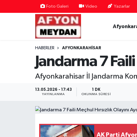
Foto Galeri
Video
Yazarlar
Nöbetçi Eczaneler
Afyonkar
Hava Durumu
HABERLER
AFYONKARAHISAR
Trafik Durumu
Jandarma 7 Faili
Süper Lig Puan Durumu ve Fikstür
Afyonkarahisar İl Jandarma Ko
Tüm Manşetler
13.05.2026 - 17:43
1 DK
YAYINLANMA
OKUNMA SÜRESI
Son Dakika Haberleri
Haber Arşivi
AK Parti Afyon