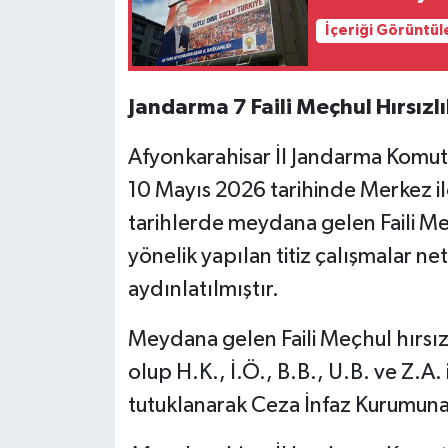
İçeriği Görüntül
Jandarma 7 Faili Meçhul Hırsızlı
Afyonkarahisar İl Jandarma Komuta
10 Mayıs 2026 tarihinde Merkez il
tarihlerde meydana gelen Faili Meç
yönelik yapılan titiz çalışmalar ne
aydınlatılmıştır.
Meydana gelen Faili Meçhul hırsızlık
olup H.K., İ.Ö., B.B., U.B. ve Z.A.
tutuklanarak Ceza İnfaz Kurumuna t