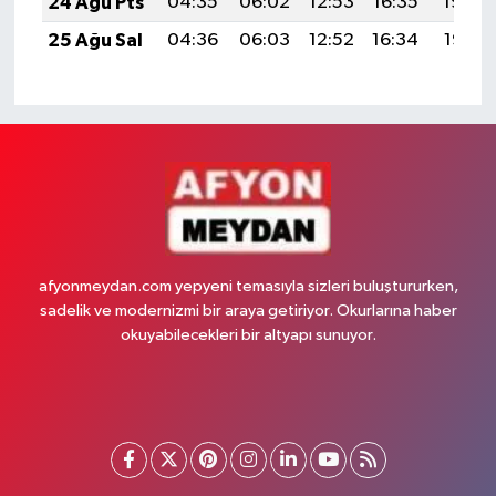
24 Ağu Pts
04:35
06:02
12:53
16:35
19:34
25 Ağu Sal
04:36
06:03
12:52
16:34
19:32
afyonmeydan.com yepyeni temasıyla sizleri buluştururken,
sadelik ve modernizmi bir araya getiriyor. Okurlarına haber
okuyabilecekleri bir altyapı sunuyor.