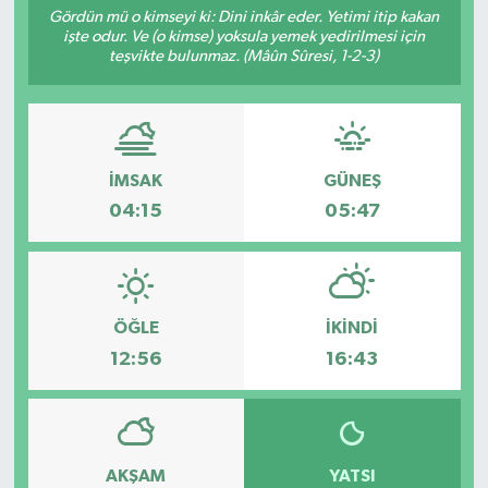
Gördün mü o kimseyi ki: Dini inkâr eder. Yetimi itip kakan
işte odur. Ve (o kimse) yoksula yemek yedirilmesi için
teşvikte bulunmaz. (Mâûn Sûresi, 1-2-3)
İMSAK
GÜNEŞ
04:15
05:47
ÖĞLE
İKINDI
12:56
16:43
AKŞAM
YATSI