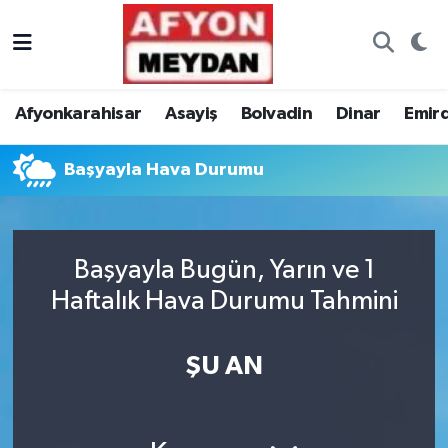
Nöbetçi Eczaneler
Afyonkarahisar
Asayiş
Bolvadin
Dinar
Emir
Hava Durumu
Başyayla Hava Durumu
Trafik Durumu
Süper Lig Puan Durumu ve Fikstür
Başyayla Bugün, Yarın ve 1
Tüm Manşetler
Haftalık Hava Durumu Tahmini
Son Dakika Haberleri
ŞU AN
Haber Arşivi