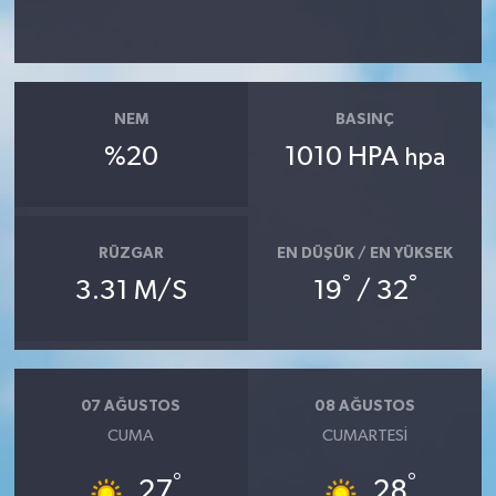
NEM
BASINÇ
%20
1010 HPA
hpa
RÜZGAR
EN DÜŞÜK / EN YÜKSEK
°
°
3.31 M/S
19
/ 32
07 AĞUSTOS
08 AĞUSTOS
CUMA
CUMARTESI
°
°
27
28