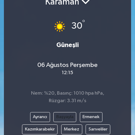
Karaman
°
30
Güneşli
06 Ağustos Perşembe
12:15
Nem: %20, Basınç: 1010 hpa hPa,
Rüzgar: 3.31 m/s
Ayrancı
Başyayla
Ermenek
Kazımkarabekir
Merkez
Sarıveliler