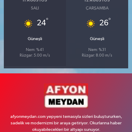
11 AĞUSTOS
12 AĞUSTOS
SALI
ÇARŞAMBA
°
°
24
26
Güneşli
Güneşli
Nem: %41
Nem: %31
Rüzgar: 5.00 m/s
Rüzgar: 8.00 m/s
afyonmeydan.com yepyeni temasıyla sizleri buluştururken,
sadelik ve modernizmi bir araya getiriyor. Okurlarına haber
okuyabilecekleri bir altyapı sunuyor.