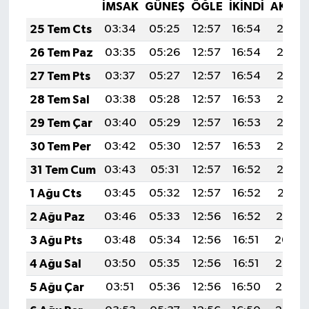
İMSAK
GÜNEŞ
ÖĞLE
İKINDI
AKŞA
25 Tem Cts
03:34
05:25
12:57
16:54
20:18
26 Tem Paz
03:35
05:26
12:57
16:54
20:17
27 Tem Pts
03:37
05:27
12:57
16:54
20:17
28 Tem Sal
03:38
05:28
12:57
16:53
20:16
29 Tem Çar
03:40
05:29
12:57
16:53
20:15
30 Tem Per
03:42
05:30
12:57
16:53
20:13
31 Tem Cum
03:43
05:31
12:57
16:52
20:12
1 Ağu Cts
03:45
05:32
12:57
16:52
20:11
2 Ağu Paz
03:46
05:33
12:56
16:52
20:10
3 Ağu Pts
03:48
05:34
12:56
16:51
20:09
4 Ağu Sal
03:50
05:35
12:56
16:51
20:08
5 Ağu Çar
03:51
05:36
12:56
16:50
20:07