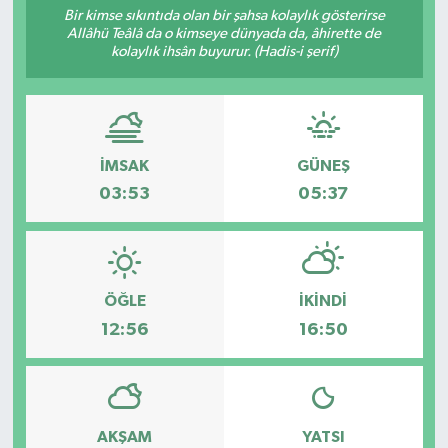
Bir kimse sıkıntıda olan bir şahsa kolaylık gösterirse
Allâhü Teâlâ da o kimseye dünyada da, âhirette de
kolaylık ihsân buyurur. (Hadis-i şerif)
İMSAK
GÜNEŞ
03:53
05:37
ÖĞLE
İKINDI
12:56
16:50
AKŞAM
YATSI