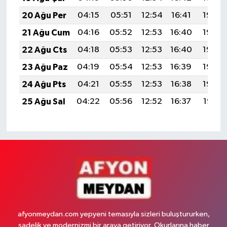
20 Ağu Per
04:15
05:51
12:54
16:41
19:46
21 Ağu Cum
04:16
05:52
12:53
16:40
19:45
22 Ağu Cts
04:18
05:53
12:53
16:40
19:43
23 Ağu Paz
04:19
05:54
12:53
16:39
19:42
24 Ağu Pts
04:21
05:55
12:53
16:38
19:40
25 Ağu Sal
04:22
05:56
12:52
16:37
19:38
afyonmeydan.com yepyeni temasıyla sizleri buluştururken,
sadelik ve modernizmi bir araya getiriyor. Okurlarına haber