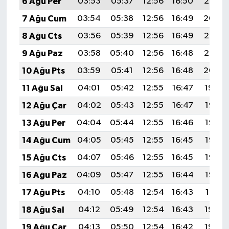
6 Ağu Per
03:53
05:37
12:56
16:50
20:05
7 Ağu Cum
03:54
05:38
12:56
16:49
20:04
8 Ağu Cts
03:56
05:39
12:56
16:49
20:03
9 Ağu Paz
03:58
05:40
12:56
16:48
20:02
10 Ağu Pts
03:59
05:41
12:56
16:48
20:00
11 Ağu Sal
04:01
05:42
12:55
16:47
19:59
12 Ağu Çar
04:02
05:43
12:55
16:47
19:58
13 Ağu Per
04:04
05:44
12:55
16:46
19:56
14 Ağu Cum
04:05
05:45
12:55
16:45
19:55
15 Ağu Cts
04:07
05:46
12:55
16:45
19:53
16 Ağu Paz
04:09
05:47
12:55
16:44
19:52
17 Ağu Pts
04:10
05:48
12:54
16:43
19:51
18 Ağu Sal
04:12
05:49
12:54
16:43
19:49
19 Ağu Çar
04:13
05:50
12:54
16:42
19:48