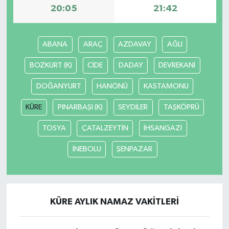
20:05
21:42
ABANA
ARAÇ
AZDAVAY
AĞLI
BOZKURT (K)
CİDE
DADAY
DEVREKANİ
DOĞANYURT
HANÖNÜ
KASTAMONU
KÜRE
PINARBAŞI (K)
SEYDİLER
TAŞKÖPRÜ
TOSYA
ÇATALZEYTİN
İHSANGAZİ
İNEBOLU
ŞENPAZAR
KÜRE AYLIK NAMAZ VAKITLERI