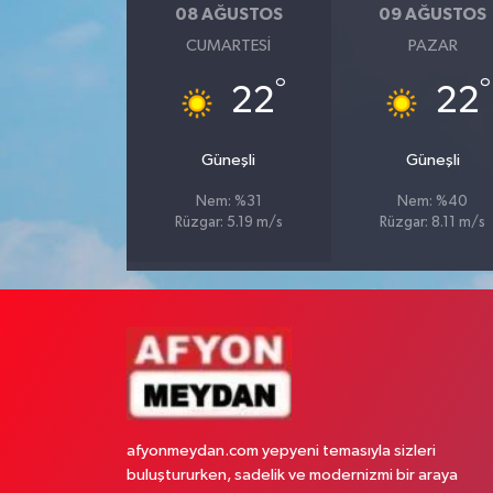
08 AĞUSTOS
09 AĞUSTOS
CUMARTESI
PAZAR
°
°
22
22
Güneşli
Güneşli
Nem: %31
Nem: %40
Rüzgar: 5.19 m/s
Rüzgar: 8.11 m/s
afyonmeydan.com yepyeni temasıyla sizleri
buluştururken, sadelik ve modernizmi bir araya