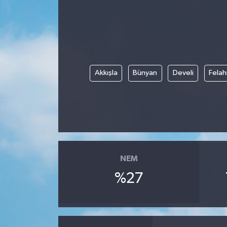
Akkışla
Bünyan
Develi
Felah
NEM
%27