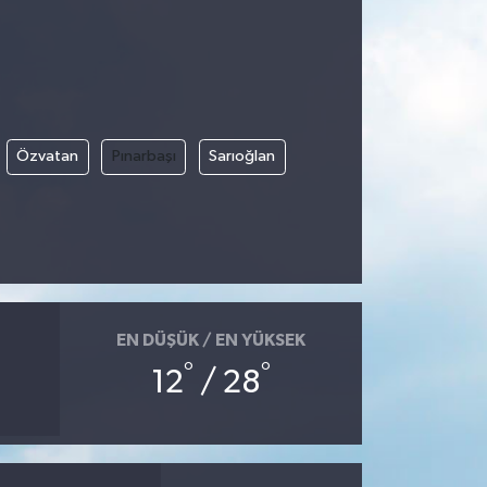
Özvatan
Pınarbaşı
Sarıoğlan
EN DÜŞÜK / EN YÜKSEK
°
°
12
/ 28