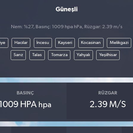
Güneşli
Nem: %27, Basınç: 1009 hpa hPa, Rüzgar: 2.39 m/s
iye
Hacılar
İncesu
Kayseri
Kocasinan
Melikgazi
Sarız
Talas
Tomarza
Yahyalı
Yeşilhisar
BASINÇ
RÜZGAR
1009 HPA
2.39 M/S
hpa