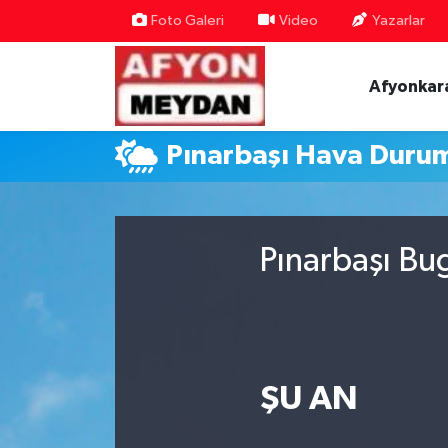
Foto Galeri
Video
Yazarlar
Nöbetçi Eczaneler
Afyonkar
Hava Durumu
Pınarbaşı Hava Duru
Trafik Durumu
Süper Lig Puan Durumu ve Fikstür
Pınarbaşı Bu
Tüm Manşetler
Son Dakika Haberleri
Haber Arşivi
ŞU AN