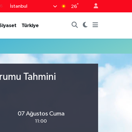
°
İstanbul
76
26
16
Siyaset
Türkiye
02
07
44
4
urumu Tahmini
07 Ağustos Cuma
11:00