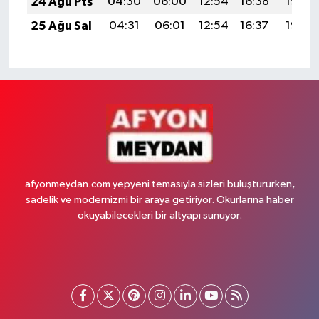
24 Ağu Pts
04:30
06:00
12:54
16:38
19:38
25 Ağu Sal
04:31
06:01
12:54
16:37
19:37
afyonmeydan.com yepyeni temasıyla sizleri buluştururken,
sadelik ve modernizmi bir araya getiriyor. Okurlarına haber
okuyabilecekleri bir altyapı sunuyor.