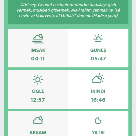
Dört şey, Cennet hazinelerindendir: Sadakayı gizli
vermek, musibeti gizlemek, sıla-i rahim yapmak ve "Lâ
havle ve lâ kuvvete illâ billâh" demek. (Hadis-i şerif)
İMSAK
GÜNEŞ
04:11
05:47
ÖĞLE
İKINDI
12:57
16:46
AKŞAM
YATSI