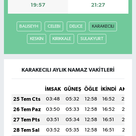
19:57
21:27
BALISEYH
CELEBI
DELICE
KARAKECILI
KESKİN
KIRIKKALE
SULAKYURT
KARAKECILI AYLIK NAMAZ VAKITLERI
İMSAK
GÜNEŞ
ÖĞLE
İKINDI
AKŞA
25 Tem Cts
03:48
05:32
12:58
16:52
20:14
26 Tem Paz
03:50
05:33
12:58
16:52
20:13
27 Tem Pts
03:51
05:34
12:58
16:51
20:12
28 Tem Sal
03:52
05:35
12:58
16:51
20:11