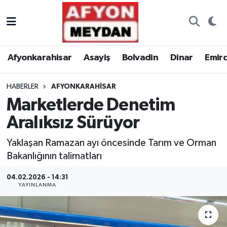
Nöbetçi Eczaneler
Afyonkarahisar
Asayiş
Bolvadin
Dinar
Emir
Hava Durumu
HABERLER
AFYONKARAHISAR
Trafik Durumu
Marketlerde Denetim
Süper Lig Puan Durumu ve Fikstür
Aralıksız Sürüyor
Tüm Manşetler
Yaklaşan Ramazan ayı öncesinde Tarım ve Orman
Bakanlığının talimatları
Son Dakika Haberleri
04.02.2026 - 14:31
YAYINLANMA
Haber Arşivi