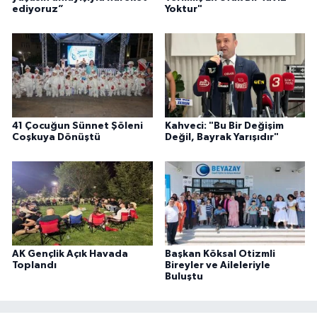
ediyoruz”
Yoktur"
41 Çocuğun Sünnet Şöleni
Kahveci: "Bu Bir Değişim
Coşkuya Dönüştü
Değil, Bayrak Yarışıdır"
AK Gençlik Açık Havada
Başkan Köksal Otizmli
Toplandı
Bireyler ve Aileleriyle
Buluştu