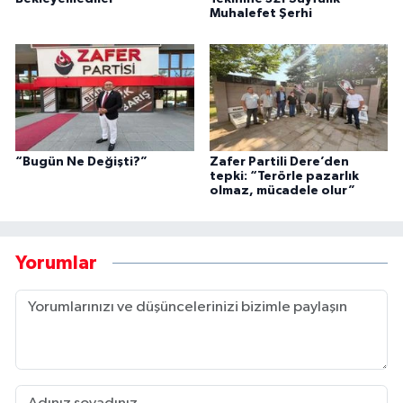
Muhalefet Şerhi
“Bugün Ne Değişti?”
Zafer Partili Dere’den
tepki: “Terörle pazarlık
olmaz, mücadele olur”
Yorumlar