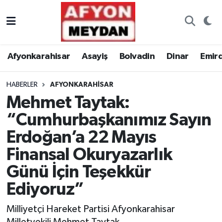
Nöbetçi Eczaneler
Afyonkarahisar
Asayiş
Bolvadin
Dinar
Emir
Hava Durumu
HABERLER
AFYONKARAHISAR
Trafik Durumu
Mehmet Taytak:
Süper Lig Puan Durumu ve Fikstür
“Cumhurbaşkanımız Sayın
Erdoğan’a 22 Mayıs
Tüm Manşetler
Finansal Okuryazarlık
Son Dakika Haberleri
Günü İçin Teşekkür
Ediyoruz”
Haber Arşivi
Milliyetçi Hareket Partisi Afyonkarahisar
Milletvekili Mehmet Taytak