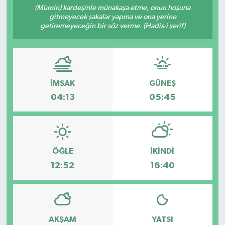
(Mümin) kardeşinle münakaşa etme, onun hoşuna
gitmeyecek şakalar yapma ve ona yerine
getiremeyeceğin bir söz verme. (Hadis-i şerif)
İMSAK
GÜNEŞ
04:13
05:45
ÖĞLE
İKINDI
12:52
16:40
AKŞAM
YATSI