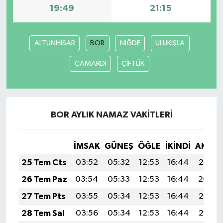
19:49
21:15
ALTUNHİSAR
BOR
NİĞDE
ULUKIŞLA
ÇAMARDI
ÇİFTLİK
BOR AYLIK NAMAZ VAKITLERI
İMSAK
GÜNEŞ
ÖĞLE
İKINDI
AKŞA
25 Tem Cts
03:52
05:32
12:53
16:44
20:05
26 Tem Paz
03:54
05:33
12:53
16:44
20:04
27 Tem Pts
03:55
05:34
12:53
16:44
20:03
28 Tem Sal
03:56
05:34
12:53
16:44
20:02