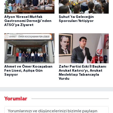
Afyon Yöresel Mutfak
Şuhut’ta Geleceğin
Gastronomi Derneği'nden
Sporcuları Yetişiyor
ATSO’ya Ziyaret
Ahmet ve Ömer Kocaşaban
Zafer Partisi Eski İl Başkanı
Fen Lisesi, Açılışa Gün
Avukat Katırcı’yı, Avukat
Sayıyor
Meslektaşı Tabancayla
Vurdu
Yorumlar