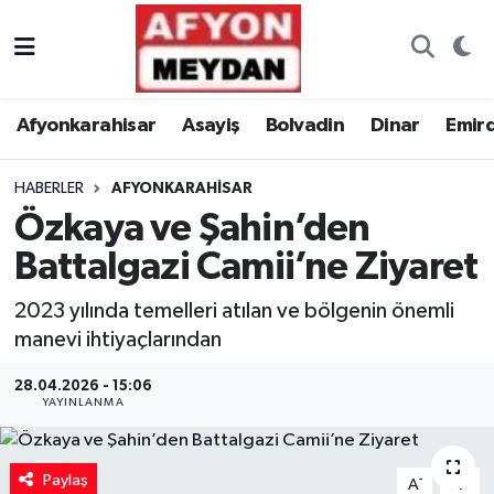
Nöbetçi Eczaneler
Afyonkarahisar
Asayiş
Bolvadin
Dinar
Emir
Hava Durumu
HABERLER
AFYONKARAHISAR
Trafik Durumu
Özkaya ve Şahin’den
Süper Lig Puan Durumu ve Fikstür
Battalgazi Camii’ne Ziyaret
Tüm Manşetler
2023 yılında temelleri atılan ve bölgenin önemli
manevi ihtiyaçlarından
Son Dakika Haberleri
28.04.2026 - 15:06
YAYINLANMA
Haber Arşivi
Paylaş
-
+
A
A