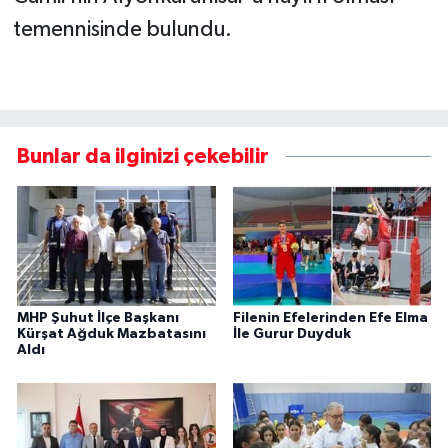
temennisinde bulundu.
Bunlar da ilginizi çekebilir
MHP Şuhut İlçe Başkanı
Filenin Efelerinden Efe Elma
Kürşat Ağduk Mazbatasını
İle Gurur Duyduk
Aldı