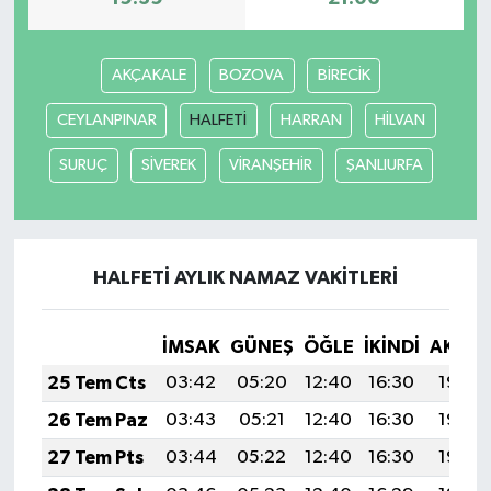
AKÇAKALE
BOZOVA
BİRECİK
CEYLANPINAR
HALFETİ
HARRAN
HİLVAN
SURUÇ
SİVEREK
VİRANŞEHİR
ŞANLIURFA
HALFETİ AYLIK NAMAZ VAKITLERI
İMSAK
GÜNEŞ
ÖĞLE
İKINDI
AKŞA
25 Tem Cts
03:42
05:20
12:40
16:30
19:50
26 Tem Paz
03:43
05:21
12:40
16:30
19:49
27 Tem Pts
03:44
05:22
12:40
16:30
19:49