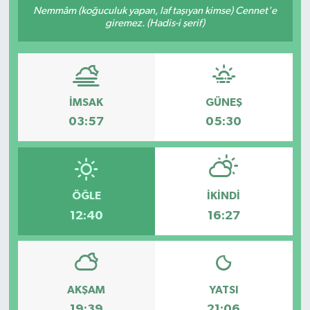
Nemmâm (koğuculuk yapan, laf taşıyan kimse) Cennet'e
giremez. (Hadis-i şerif)
İMSAK
GÜNEŞ
03:57
05:30
ÖĞLE
İKINDI
12:40
16:27
AKŞAM
YATSI
19:39
21:06