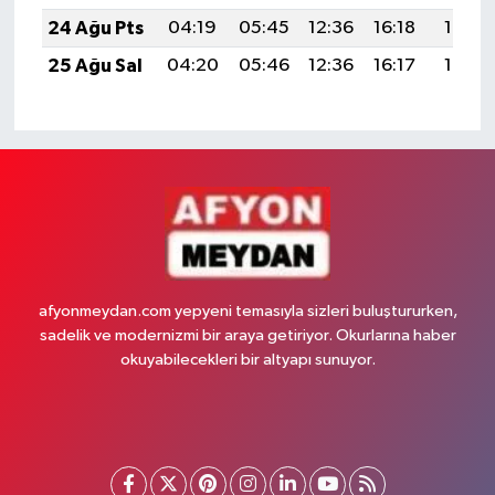
24 Ağu Pts
04:19
05:45
12:36
16:18
19:17
25 Ağu Sal
04:20
05:46
12:36
16:17
19:16
afyonmeydan.com yepyeni temasıyla sizleri buluştururken,
sadelik ve modernizmi bir araya getiriyor. Okurlarına haber
okuyabilecekleri bir altyapı sunuyor.