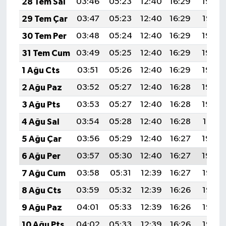
28 Tem Sal
03:46
05:23
12:40
16:29
19:48
29 Tem Çar
03:47
05:23
12:40
16:29
19:47
30 Tem Per
03:48
05:24
12:40
16:29
19:46
31 Tem Cum
03:49
05:25
12:40
16:29
19:45
1 Ağu Cts
03:51
05:26
12:40
16:29
19:44
2 Ağu Paz
03:52
05:27
12:40
16:28
19:43
3 Ağu Pts
03:53
05:27
12:40
16:28
19:42
4 Ağu Sal
03:54
05:28
12:40
16:28
19:41
5 Ağu Çar
03:56
05:29
12:40
16:27
19:40
6 Ağu Per
03:57
05:30
12:40
16:27
19:39
7 Ağu Cum
03:58
05:31
12:39
16:27
19:38
8 Ağu Cts
03:59
05:32
12:39
16:26
19:37
9 Ağu Paz
04:01
05:33
12:39
16:26
19:36
10 Ağu Pts
04:02
05:33
12:39
16:26
19:35