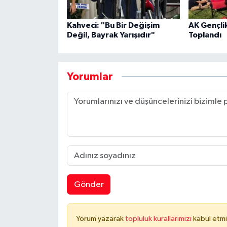
Kahveci: "Bu Bir Değişim
AK Gençli
Değil, Bayrak Yarışıdır"
Toplandı
Yorumlar
Gönder
Yorum yazarak
topluluk kurallarımızı
kabul etmi