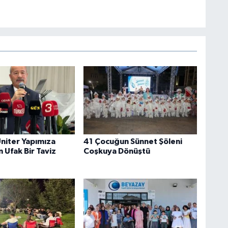
Üniter Yapımıza
41 Çocuğun Sünnet Şöleni
n Ufak Bir Taviz
Coşkuya Dönüştü