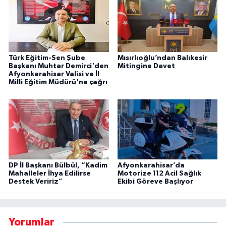
Türk Eğitim-Sen Şube
Mısırlıoğlu’ndan Balıkesir
Başkanı Muhtar Demirci'den
Mitingine Davet
Afyonkarahisar Valisi ve İl
Milli Eğitim Müdürü'ne çağrı
DP İl Başkanı Bülbül, “Kadim
Afyonkarahisar’da
Mahalleler İhya Edilirse
Motorize 112 Acil Sağlık
Destek Veririz”
Ekibi Göreve Başlıyor
Yorumlar