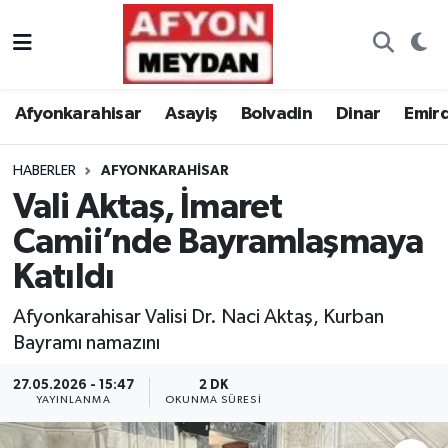
Nöbetçi Eczaneler
Afyonkarahisar
Asayiş
Bolvadin
Dinar
Emir
Hava Durumu
HABERLER
AFYONKARAHISAR
Trafik Durumu
Vali Aktaş, İmaret
Süper Lig Puan Durumu ve Fikstür
Camii’nde Bayramlaşmaya
Katıldı
Tüm Manşetler
Afyonkarahisar Valisi Dr. Naci Aktaş, Kurban
Son Dakika Haberleri
Bayramı namazını
Haber Arşivi
27.05.2026 - 15:47
2 DK
YAYINLANMA
OKUNMA SÜRESI