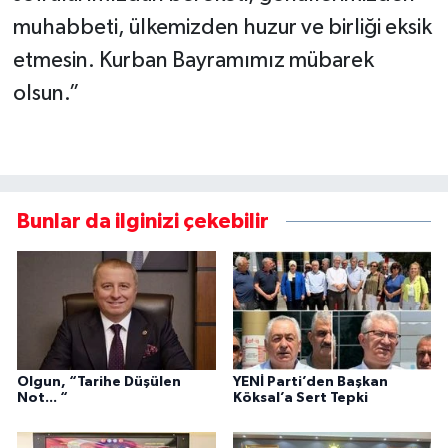
muhabbeti, ülkemizden huzur ve birliği eksik
etmesin. Kurban Bayramımız mübarek
olsun.”
Bunlar da ilginizi çekebilir
Olgun, “Tarihe Düşülen
YENİ Parti’den Başkan
Not... “
Köksal’a Sert Tepki