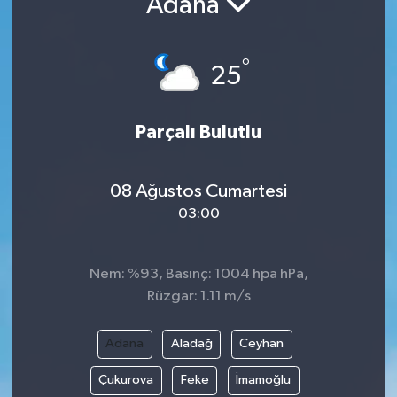
Adana
°
25
Parçalı Bulutlu
08 Ağustos Cumartesi
03:00
Nem: %93, Basınç: 1004 hpa hPa,
Rüzgar: 1.11 m/s
Adana
Aladağ
Ceyhan
Çukurova
Feke
İmamoğlu