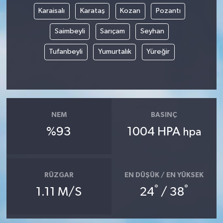
Karaisalı
Karataş
Kozan
Pozantı
Saimbeyli
Sarıçam
Seyhan
Tufanbeyli
Yumurtalık
Yüreğir
NEM
BASINÇ
%93
1004 HPA
hpa
RÜZGAR
EN DÜŞÜK / EN YÜKSEK
°
°
1.11 M/S
24
/ 38