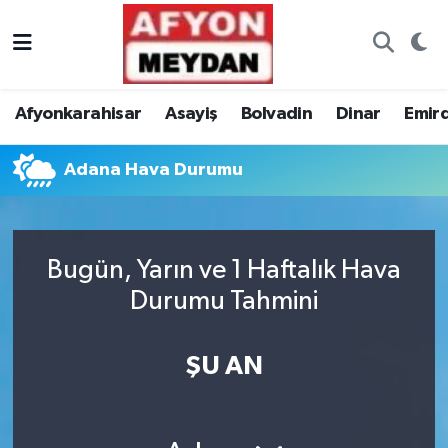
Nöbetçi Eczaneler
Afyonkarahisar
Asayiş
Bolvadin
Dinar
Emir
Hava Durumu
Adana Hava Durumu
Trafik Durumu
Süper Lig Puan Durumu ve Fikstür
Bugün, Yarın ve 1 Haftalık Hava
Tüm Manşetler
Durumu Tahmini
Son Dakika Haberleri
ŞU AN
Haber Arşivi