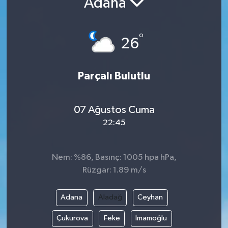
Adana
°
26
Parçalı Bulutlu
07 Ağustos Cuma
22:45
Nem: %86, Basınç: 1005 hpa hPa,
Rüzgar: 1.89 m/s
Adana
Aladağ
Ceyhan
Çukurova
Feke
İmamoğlu