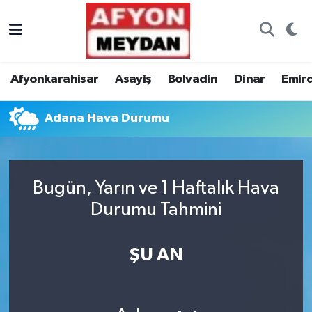
Nöbetçi Eczaneler
Afyonkarahisar
Asayiş
Bolvadin
Dinar
Emir
Hava Durumu
Adana Hava Durumu
Trafik Durumu
Süper Lig Puan Durumu ve Fikstür
Bugün, Yarın ve 1 Haftalık Hava
Tüm Manşetler
Durumu Tahmini
Son Dakika Haberleri
ŞU AN
Haber Arşivi