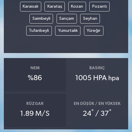
Karaisalı
Karataş
Kozan
Pozantı
Saimbeyli
Sarıçam
Seyhan
Tufanbeyli
Yumurtalık
Yüreğir
NEM
BASINÇ
%86
1005 HPA
hpa
RÜZGAR
EN DÜŞÜK / EN YÜKSEK
°
°
1.89 M/S
24
/ 37