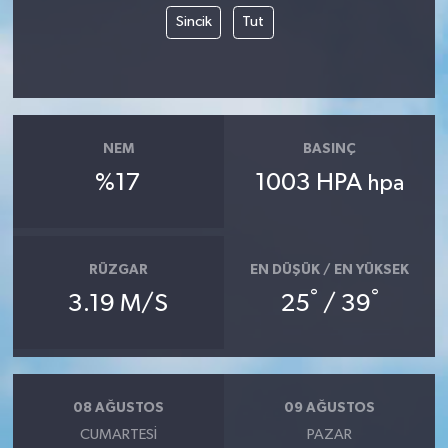
Sincik
Tut
NEM
BASINÇ
%17
1003 HPA
hpa
RÜZGAR
EN DÜŞÜK / EN YÜKSEK
°
°
3.19 M/S
25
/ 39
08 AĞUSTOS
09 AĞUSTOS
CUMARTESI
PAZAR