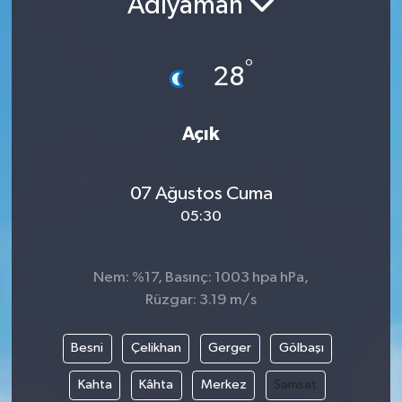
Adıyaman
°
28
Açık
07 Ağustos Cuma
05:30
Nem: %17, Basınç: 1003 hpa hPa,
Rüzgar: 3.19 m/s
Besni
Çelikhan
Gerger
Gölbaşı
Kahta
Kâhta
Merkez
Samsat