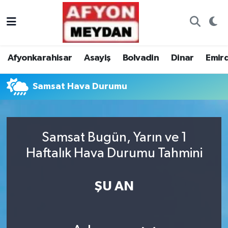
Nöbetçi Eczaneler
Afyonkarahisar
Asayiş
Bolvadin
Dinar
Emir
Hava Durumu
Samsat Hava Durumu
Trafik Durumu
Süper Lig Puan Durumu ve Fikstür
Samsat Bugün, Yarın ve 1
Tüm Manşetler
Haftalık Hava Durumu Tahmini
Son Dakika Haberleri
ŞU AN
Haber Arşivi