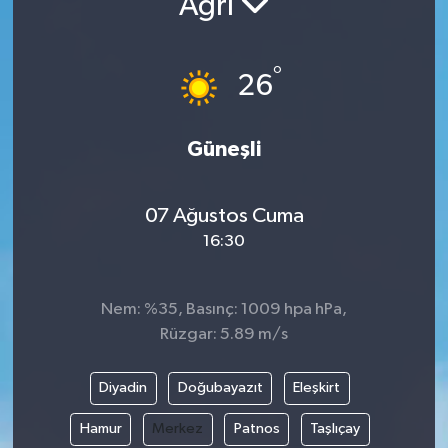
Ağrı
°
26
Güneşli
07 Ağustos Cuma
16:30
Nem: %35, Basınç: 1009 hpa hPa,
Rüzgar: 5.89 m/s
Diyadin
Doğubayazıt
Eleşkirt
Hamur
Merkez
Patnos
Taşlıçay