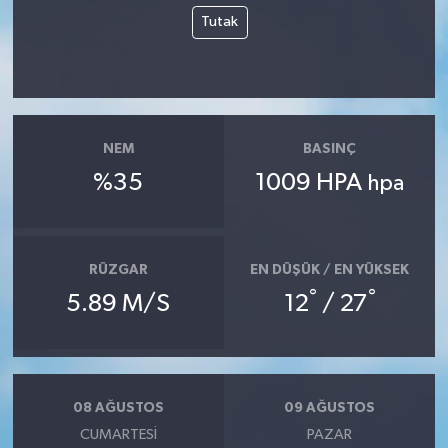
Tutak
NEM
BASINÇ
%35
1009 HPA
hpa
RÜZGAR
EN DÜŞÜK / EN YÜKSEK
°
°
5.89 M/S
12
/ 27
08 AĞUSTOS
09 AĞUSTOS
CUMARTESI
PAZAR