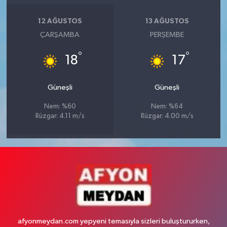
12 AĞUSTOS
13 AĞUSTOS
ÇARŞAMBA
PERŞEMBE
°
°
18
17
Güneşli
Güneşli
Nem: %60
Nem: %64
Rüzgar: 4.11 m/s
Rüzgar: 4.00 m/s
afyonmeydan.com yepyeni temasıyla sizleri buluştururken,