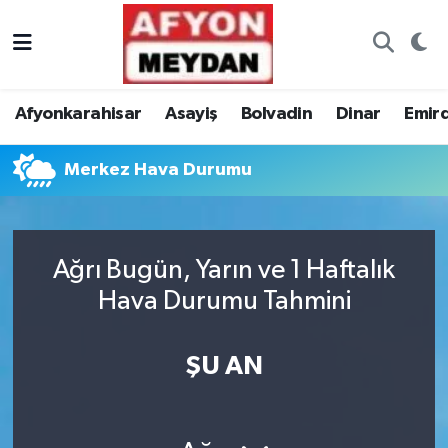
Nöbetçi Eczaneler
Afyonkarahisar
Asayiş
Bolvadin
Dinar
Emir
Hava Durumu
Merkez Hava Durumu
Trafik Durumu
Süper Lig Puan Durumu ve Fikstür
Ağrı Bugün, Yarın ve 1 Haftalık
Tüm Manşetler
Hava Durumu Tahmini
Son Dakika Haberleri
ŞU AN
Haber Arşivi