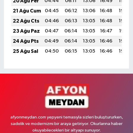
20 Ağu Per
04:44
06:11
13:06
16:49
19:50
21 Ağu Cum
04:45
06:12
13:06
16:48
19:49
22 Ağu Cts
04:46
06:13
13:05
16:48
19:48
23 Ağu Paz
04:47
06:14
13:05
16:47
19:47
24 Ağu Pts
04:49
06:14
13:05
16:46
19:45
25 Ağu Sal
04:50
06:15
13:05
16:46
19:44
afyonmeydan.com yepyeni temasıyla sizleri buluştururken,
sadelik ve modernizmi bir araya getiriyor. Okurlarına haber
okuyabilecekleri bir altyapı sunuyor.