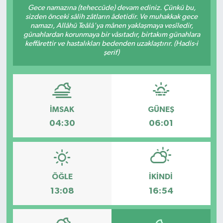
Gece namazına (teheccüde) devam ediniz. Çünkü bu,
sizden önceki sâlih zâtların âdetidir. Ve muhakkak gece
namazı, Allâhü Teâlâ'ya mânen yaklaşmaya vesîledir,
günahlardan korunmaya bir vâsıtadır, birtakım günahlara
keffârettir ve hastalıkları bedenden uzaklaştırır. (Hadis-i
şerif)
İMSAK
GÜNEŞ
04:30
06:01
ÖĞLE
İKINDI
13:08
16:54