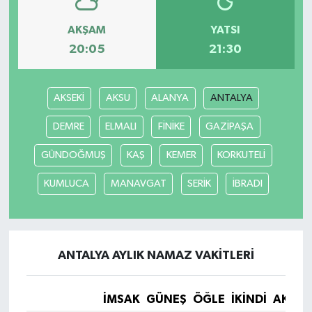
AKŞAM
YATSI
20:05
21:30
AKSEKİ
AKSU
ALANYA
ANTALYA
DEMRE
ELMALI
FİNİKE
GAZİPAŞA
GÜNDOĞMUŞ
KAŞ
KEMER
KORKUTELİ
KUMLUCA
MANAVGAT
SERİK
İBRADI
ANTALYA AYLIK NAMAZ VAKITLERI
İMSAK
GÜNEŞ
ÖĞLE
İKINDI
AKŞA