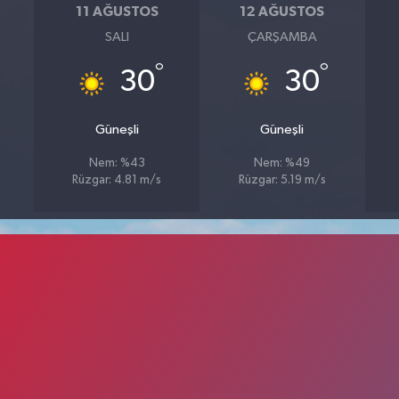
11 AĞUSTOS
12 AĞUSTOS
SALI
ÇARŞAMBA
°
°
30
30
Güneşli
Güneşli
Nem: %43
Nem: %49
Rüzgar: 4.81 m/s
Rüzgar: 5.19 m/s