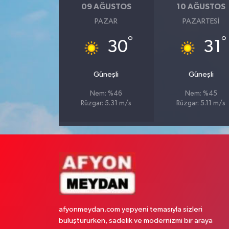
09 AĞUSTOS
10 AĞUSTOS
PAZAR
PAZARTESI
°
°
30
31
Güneşli
Güneşli
Nem: %46
Nem: %45
Rüzgar: 5.31 m/s
Rüzgar: 5.11 m/s
afyonmeydan.com yepyeni temasıyla sizleri
buluştururken, sadelik ve modernizmi bir araya