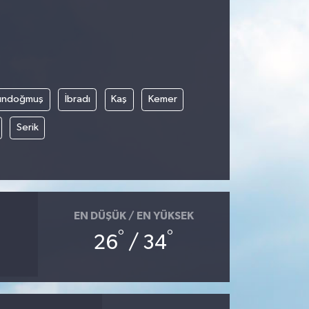
ündoğmuş
İbradı
Kaş
Kemer
Serik
EN DÜŞÜK / EN YÜKSEK
°
°
26
/ 34