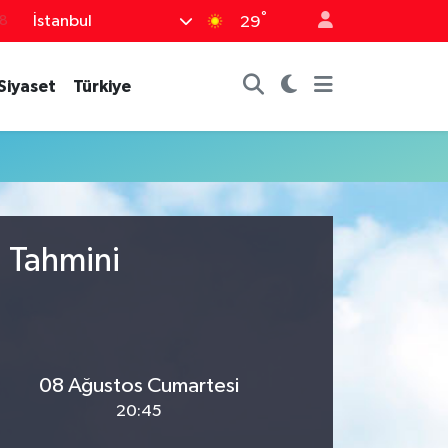
°
İstanbul
18
29
8
Siyaset
Türkiye
2
8
3
4
u Tahmini
08 Ağustos Cumartesi
20:45