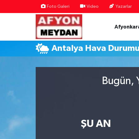
Foto Galeri
Video
Yazarlar
Nöbetçi Eczaneler
Afyonkar
Hava Durumu
Antalya Hava Durum
Trafik Durumu
Süper Lig Puan Durumu ve Fikstür
Bugün, Y
Tüm Manşetler
Son Dakika Haberleri
Haber Arşivi
ŞU AN