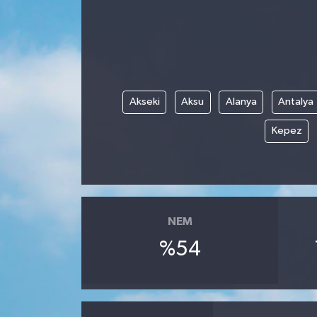
Akseki
Aksu
Alanya
Antalya
Kepez
NEM
%54