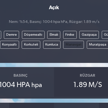
Açık
Nem: %54, Basınç: 1004 hpa hPa, Rüzgar: 1.89 m/s
Demre
Döşemealtı
Elmalı
Finike
Gazipaşa
G
Konyaaltı
Korkuteli
Kumluca
Manavgat
Muratpaşa
BASINÇ
RÜZGAR
1004 HPA
1.89 M/S
hpa