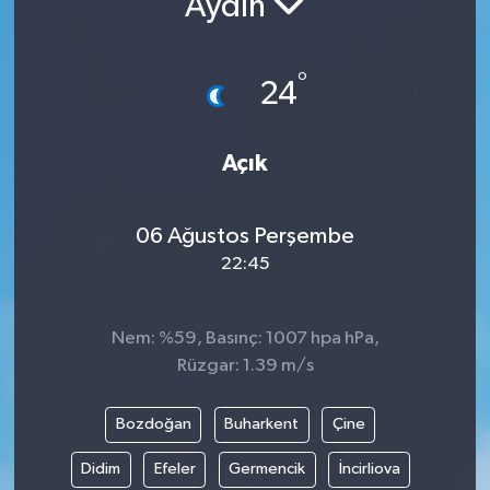
Aydın
°
24
Açık
06 Ağustos Perşembe
22:45
Nem: %59, Basınç: 1007 hpa hPa,
Rüzgar: 1.39 m/s
Bozdoğan
Buharkent
Çine
Didim
Efeler
Germencik
İncirliova