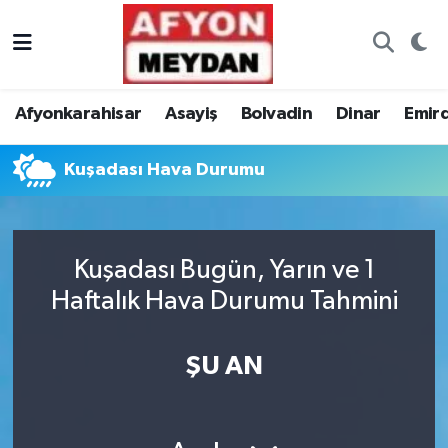
Nöbetçi Eczaneler
Afyonkarahisar
Asayiş
Bolvadin
Dinar
Emir
Hava Durumu
Kuşadası Hava Durumu
Trafik Durumu
Süper Lig Puan Durumu ve Fikstür
Kuşadası Bugün, Yarın ve 1
Tüm Manşetler
Haftalık Hava Durumu Tahmini
Son Dakika Haberleri
ŞU AN
Haber Arşivi