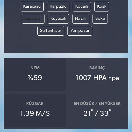
Karacasu
Karpuzlu
Koçarlı
Köşk
Kuşadası
Kuyucak
Nazilli
Söke
Sultanhisar
Yenipazar
NEM
BASINÇ
%59
1007 HPA
hpa
RÜZGAR
EN DÜŞÜK / EN YÜKSEK
°
°
1.39 M/S
21
/ 33