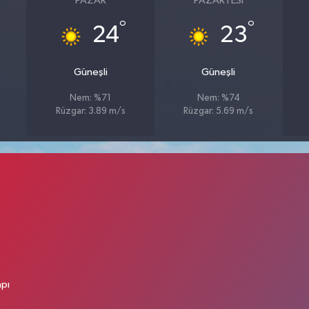
PAZAR
PAZARTESI
°
°
24
23
Güneşli
Güneşli
Nem: %71
Nem: %74
Rüzgar: 3.89 m/s
Rüzgar: 5.69 m/s
apı