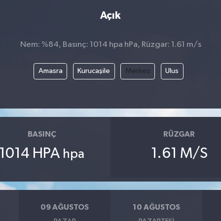
Açık
Nem: %84, Basınç: 1014 hpa hPa, Rüzgar: 1.61 m/s
Amasra
Kurucaşile
Merkez
Ulus
BASINÇ
RÜZGAR
1014 HPA
1.61 M/S
hpa
09 AĞUSTOS
10 AĞUSTOS