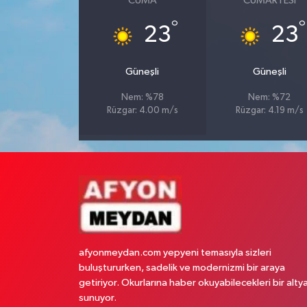
CUMA
CUMARTESI
°
°
23
23
Güneşli
Güneşli
Nem: %78
Nem: %72
Rüzgar: 4.00 m/s
Rüzgar: 4.19 m/s
afyonmeydan.com yepyeni temasıyla sizleri
buluştururken, sadelik ve modernizmi bir araya
getiriyor. Okurlarına haber okuyabilecekleri bir alty
sunuyor.