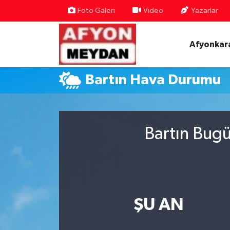
Foto Galeri
Video
Yazarlar
Nöbetçi Eczaneler
Afyonkar
Hava Durumu
Bartın Hava Durumu
Trafik Durumu
Süper Lig Puan Durumu ve Fikstür
Bartın Bugü
Tüm Manşetler
Son Dakika Haberleri
Haber Arşivi
ŞU AN