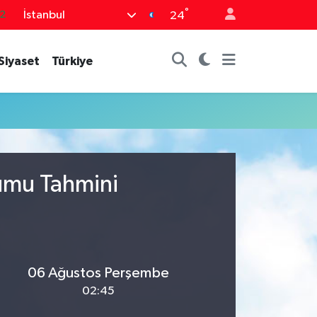
°
İstanbul
2
24
8
Siyaset
Türkiye
2
6
4
1
rumu Tahmini
06 Ağustos Perşembe
02:45