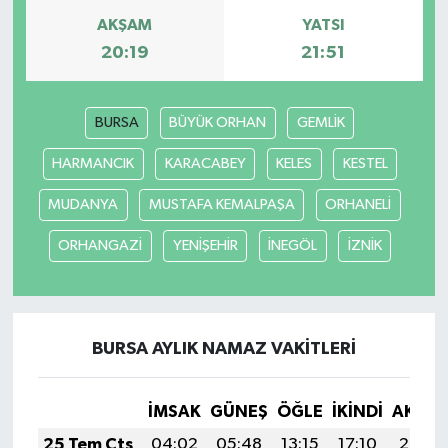
AKŞAM
YATSI
20:19
21:51
BURSA
BÜYÜK ORHAN
GEMLİK
HARMANCIK
KARACABEY
KELES
KESTEL
MUDANYA
MUSTAFA KEMALPAŞA
ORHANELİ
ORHANGAZİ
YENİŞEHİR
İNEGÖL
İZNİK
BURSA AYLIK NAMAZ VAKITLERI
İMSAK
GÜNEŞ
ÖĞLE
İKINDI
AKŞA
25 Tem Cts
04:02
05:48
13:15
17:10
20:33