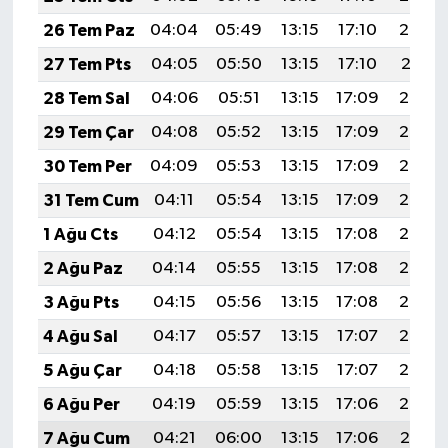
26 Tem Paz
04:04
05:49
13:15
17:10
20:32
27 Tem Pts
04:05
05:50
13:15
17:10
20:31
28 Tem Sal
04:06
05:51
13:15
17:09
20:30
29 Tem Çar
04:08
05:52
13:15
17:09
20:29
30 Tem Per
04:09
05:53
13:15
17:09
20:28
31 Tem Cum
04:11
05:54
13:15
17:09
20:27
1 Ağu Cts
04:12
05:54
13:15
17:08
20:26
2 Ağu Paz
04:14
05:55
13:15
17:08
20:25
3 Ağu Pts
04:15
05:56
13:15
17:08
20:24
4 Ağu Sal
04:17
05:57
13:15
17:07
20:23
5 Ağu Çar
04:18
05:58
13:15
17:07
20:22
6 Ağu Per
04:19
05:59
13:15
17:06
20:20
7 Ağu Cum
04:21
06:00
13:15
17:06
20:19