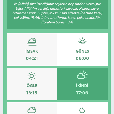
Ve (Allah) size istediğiniz şeylerin hepsinden vermiştir.
Eğer Allâh'ın verdiği nimetleri sayacak olsanız sayıp
bitiremezsiniz. Şüphe yok ki insan elbette (nefsine karşı)
çok zâlim, (Rabb'inin nimetlerine karşı) çok nankördür.
(İbrâhîm Sûresi, 34)
İMSAK
GÜNEŞ
04:21
06:00
ÖĞLE
İKINDI
13:15
17:06