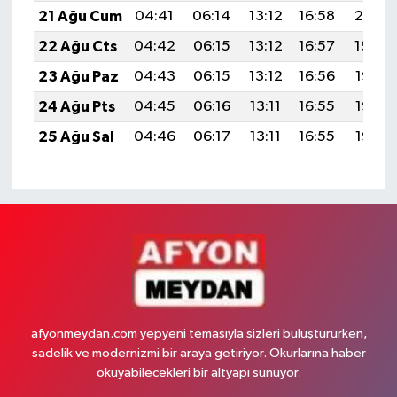
21 Ağu Cum
04:41
06:14
13:12
16:58
20:01
22 Ağu Cts
04:42
06:15
13:12
16:57
19:59
23 Ağu Paz
04:43
06:15
13:12
16:56
19:58
24 Ağu Pts
04:45
06:16
13:11
16:55
19:56
25 Ağu Sal
04:46
06:17
13:11
16:55
19:55
afyonmeydan.com yepyeni temasıyla sizleri buluştururken,
sadelik ve modernizmi bir araya getiriyor. Okurlarına haber
okuyabilecekleri bir altyapı sunuyor.