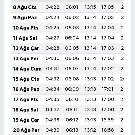
8 Ağu Cts
04:22
06:01
13:15
17:05
20:18
9 Ağu Paz
04:24
06:02
13:14
17:05
20:17
10 Ağu Pts
04:25
06:03
13:14
17:04
20:16
11 Ağu Sal
04:27
06:04
13:14
17:04
20:14
12 Ağu Çar
04:28
06:05
13:14
17:03
20:13
13 Ağu Per
04:30
06:06
13:14
17:03
20:12
14 Ağu Cum
04:31
06:07
13:14
17:02
20:10
15 Ağu Cts
04:32
06:08
13:13
17:02
20:09
16 Ağu Paz
04:34
06:09
13:13
17:01
20:08
17 Ağu Pts
04:35
06:10
13:13
17:00
20:06
18 Ağu Sal
04:37
06:11
13:13
17:00
20:05
19 Ağu Çar
04:38
06:12
13:13
16:59
20:03
20 Ağu Per
04:39
06:13
13:12
16:58
20:02