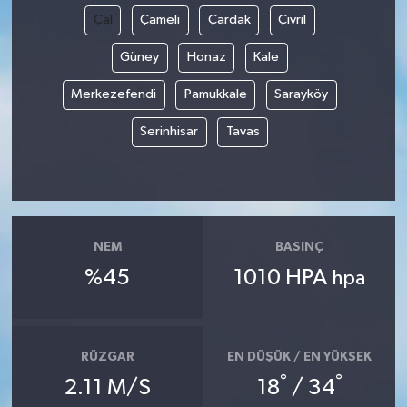
Çal
Çameli
Çardak
Çivril
Güney
Honaz
Kale
Merkezefendi
Pamukkale
Sarayköy
Serinhisar
Tavas
NEM
BASINÇ
%45
1010 HPA
hpa
RÜZGAR
EN DÜŞÜK / EN YÜKSEK
°
°
2.11 M/S
18
/ 34