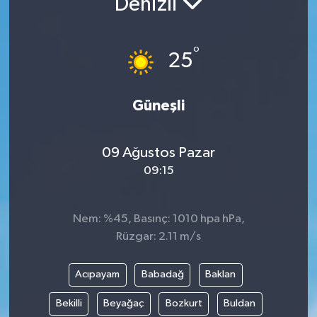
Denizli
°
25
Güneşli
09 Ağustos Pazar
09:15
Nem: %45, Basınç: 1010 hpa hPa,
Rüzgar: 2.11 m/s
Acıpayam
Babadağ
Baklan
Bekilli
Beyağaç
Bozkurt
Buldan