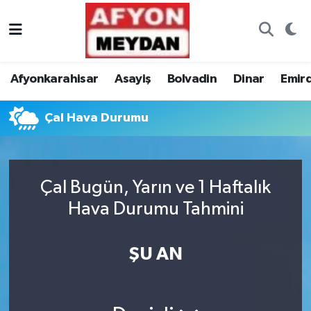
Nöbetçi Eczaneler
Afyonkarahisar
Asayiş
Bolvadin
Dinar
Emir
Hava Durumu
Çal Hava Durumu
Trafik Durumu
Süper Lig Puan Durumu ve Fikstür
Çal Bugün, Yarın ve 1 Haftalık
Tüm Manşetler
Hava Durumu Tahmini
Son Dakika Haberleri
ŞU AN
Haber Arşivi