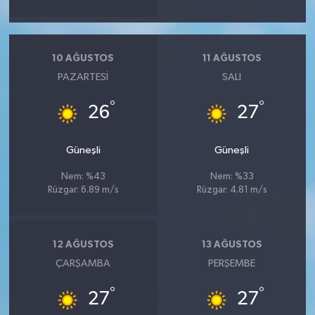
10 AĞUSTOS
11 AĞUSTOS
PAZARTESI
SALI
°
°
26
27
Güneşli
Güneşli
Nem: %43
Nem: %33
Rüzgar: 6.89 m/s
Rüzgar: 4.81 m/s
12 AĞUSTOS
13 AĞUSTOS
ÇARŞAMBA
PERŞEMBE
°
°
27
27