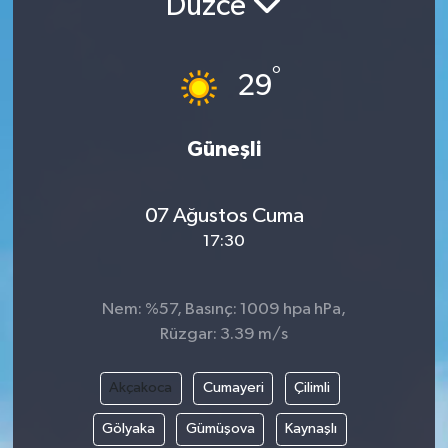
Düzce
°
29
Güneşli
07 Ağustos Cuma
17:30
Nem: %57, Basınç: 1009 hpa hPa,
Rüzgar: 3.39 m/s
Akçakoca
Cumayeri
Çilimli
Gölyaka
Gümüşova
Kaynaşlı