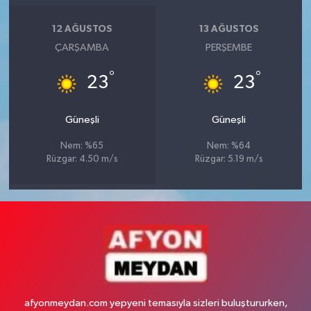
12 AĞUSTOS
13 AĞUSTOS
ÇARŞAMBA
PERŞEMBE
°
°
23
23
Güneşli
Güneşli
Nem: %65
Nem: %64
Rüzgar: 4.50 m/s
Rüzgar: 5.19 m/s
afyonmeydan.com yepyeni temasıyla sizleri buluştururken,