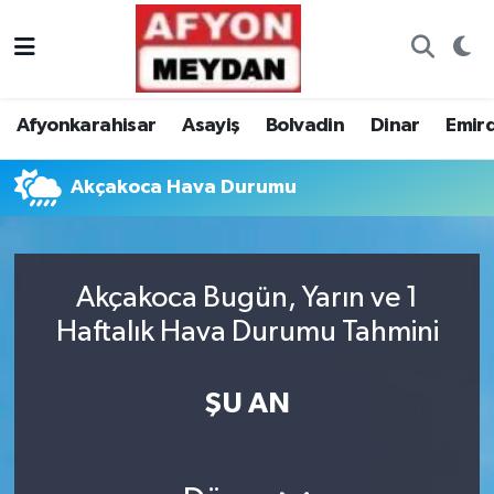
Nöbetçi Eczaneler
Afyonkarahisar
Asayiş
Bolvadin
Dinar
Emir
Hava Durumu
Akçakoca Hava Durumu
Trafik Durumu
Süper Lig Puan Durumu ve Fikstür
Akçakoca Bugün, Yarın ve 1
Tüm Manşetler
Haftalık Hava Durumu Tahmini
Son Dakika Haberleri
ŞU AN
Haber Arşivi