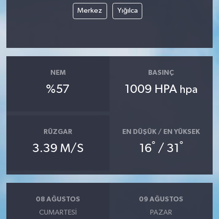
Merkez
Yığılca
NEM
BASINÇ
%57
1009 HPA
hpa
RÜZGAR
EN DÜŞÜK / EN YÜKSEK
°
°
3.39 M/S
16
/ 31
08 AĞUSTOS
09 AĞUSTOS
CUMARTESI
PAZAR