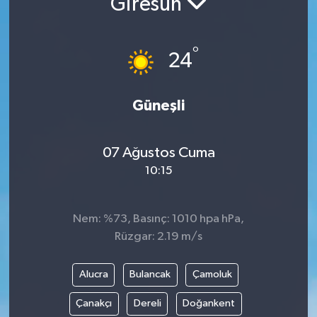
Giresun
°
24
Güneşli
07 Ağustos Cuma
10:15
Nem: %73, Basınç: 1010 hpa hPa,
Rüzgar: 2.19 m/s
Alucra
Bulancak
Çamoluk
Çanakçı
Dereli
Doğankent