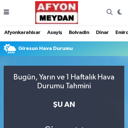
Nöbetçi Eczaneler
Afyonkarahisar
Asayiş
Bolvadin
Dinar
Emir
Hava Durumu
Giresun Hava Durumu
Trafik Durumu
Süper Lig Puan Durumu ve Fikstür
Bugün, Yarın ve 1 Haftalık Hava
Tüm Manşetler
Durumu Tahmini
Son Dakika Haberleri
ŞU AN
Haber Arşivi