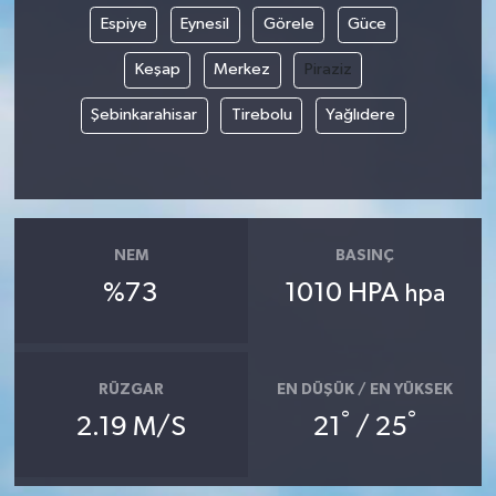
Espiye
Eynesil
Görele
Güce
Keşap
Merkez
Piraziz
Şebinkarahisar
Tirebolu
Yağlıdere
NEM
BASINÇ
%73
1010 HPA
hpa
RÜZGAR
EN DÜŞÜK / EN YÜKSEK
°
°
2.19 M/S
21
/ 25