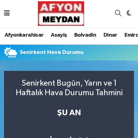
Nöbetçi Eczaneler
Afyonkarahisar
Asayiş
Bolvadin
Dinar
Emir
Hava Durumu
Senirkent Hava Durumu
Trafik Durumu
Süper Lig Puan Durumu ve Fikstür
Senirkent Bugün, Yarın ve 1
Tüm Manşetler
Haftalık Hava Durumu Tahmini
Son Dakika Haberleri
ŞU AN
Haber Arşivi