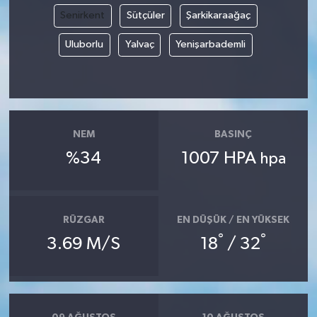
Senirkent
Sütçüler
Şarkikaraağaç
Uluborlu
Yalvaç
Yenişarbademli
NEM
BASINÇ
%34
1007 HPA
hpa
RÜZGAR
EN DÜŞÜK / EN YÜKSEK
°
°
3.69 M/S
18
/ 32