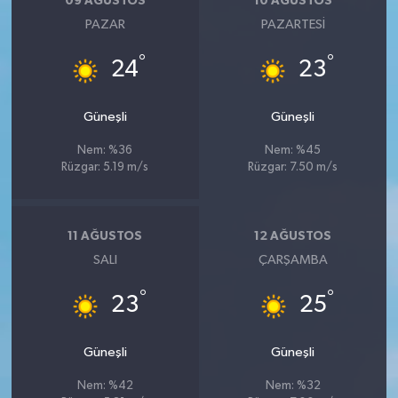
09 AĞUSTOS
10 AĞUSTOS
PAZAR
PAZARTESI
°
°
24
23
Güneşli
Güneşli
Nem: %36
Nem: %45
Rüzgar: 5.19 m/s
Rüzgar: 7.50 m/s
11 AĞUSTOS
12 AĞUSTOS
SALI
ÇARŞAMBA
°
°
23
25
Güneşli
Güneşli
Nem: %42
Nem: %32