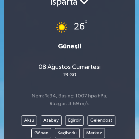
Isparta
°
26
Güneşli
08 Ağustos Cumartesi
19:30
Nem: %34, Basınç: 1007 hpa hPa,
Rüzgar: 3.69 m/s
Aksu
Atabey
Eğirdir
Gelendost
Gönen
Keçiborlu
Merkez