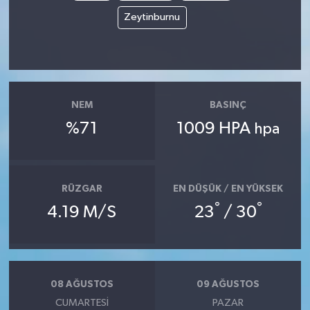
Zeytinburnu
NEM
BASINÇ
%71
1009 HPA
hpa
RÜZGAR
EN DÜŞÜK / EN YÜKSEK
°
°
4.19 M/S
23
/ 30
08 AĞUSTOS
09 AĞUSTOS
CUMARTESI
PAZAR