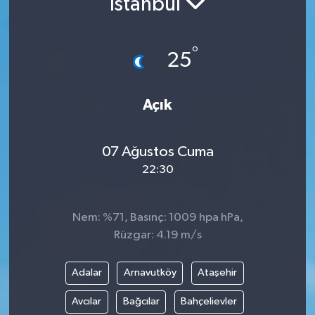
İstanbul
°
25
Açık
07 Ağustos Cuma
22:30
Nem: %71, Basınç: 1009 hpa hPa,
Rüzgar: 4.19 m/s
Adalar
Arnavutköy
Ataşehir
Avcılar
Bağcılar
Bahçelievler