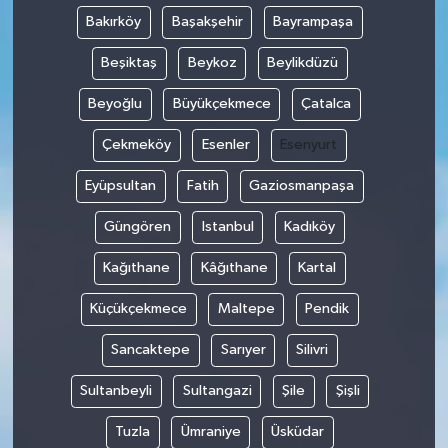
Bakırköy
Başakşehir
Bayrampaşa
Beşiktaş
Beykoz
Beylikdüzü
Beyoğlu
Büyükçekmece
Çatalca
Çekmeköy
Esenler
Esenyurt
Eyüpsultan
Fatih
Gaziosmanpaşa
Güngören
Istanbul
Kadıköy
Kağıthane
Kâğıthane
Kartal
Küçükçekmece
Maltepe
Pendik
Sancaktepe
Sarıyer
Silivri
Sultanbeyli
Sultangazi
Şile
Şişli
Tuzla
Ümraniye
Üsküdar