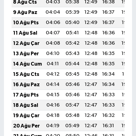
8 Ağu Cts
04:03
05:38
12:49
16:38
19:49
9 Ağu Paz
04:04
05:39
12:49
16:37
19:48
10 Ağu Pts
04:06
05:40
12:49
16:37
19:47
11 Ağu Sal
04:07
05:41
12:48
16:36
19:46
12 Ağu Çar
04:08
05:42
12:48
16:36
19:44
13 Ağu Per
04:10
05:43
12:48
16:35
19:43
14 Ağu Cum
04:11
05:44
12:48
16:35
19:42
15 Ağu Cts
04:12
05:45
12:48
16:34
19:41
16 Ağu Paz
04:14
05:46
12:47
16:34
19:39
17 Ağu Pts
04:15
05:46
12:47
16:33
19:38
18 Ağu Sal
04:16
05:47
12:47
16:33
19:37
19 Ağu Çar
04:18
05:48
12:47
16:32
19:35
20 Ağu Per
04:19
05:49
12:47
16:31
19:34