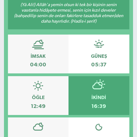
(Yâ Ali!) Allâh'a yemin olsun ki tek bir kişinin senin
vasıtanla hidâyete ermesi, senin için kızıl develer
(bahşedilip senin de onları fakirlere tasadduk etmen)den
daha hayırlıdır. (Hadis-i şerif)
İMSAK
GÜNEŞ
04:00
05:37
ÖĞLE
İKINDI
12:49
16:39