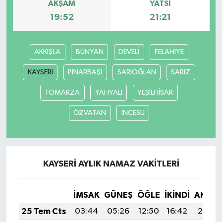
AKŞAM
YATSI
19:52
21:21
AKKIŞLA
BÜNYAN
DEVELİ
FELAHİYE
KAYSERİ
PINARBAŞI
SARIOĞLAN
SARIZ
TOMARZA
YAHYALI
YEŞİLHİSAR
ÖZVATAN
İNCESU
KAYSERİ AYLIK NAMAZ VAKITLERI
İMSAK
GÜNEŞ
ÖĞLE
İKINDI
AKŞA
25 Tem Cts
03:44
05:26
12:50
16:42
20:03