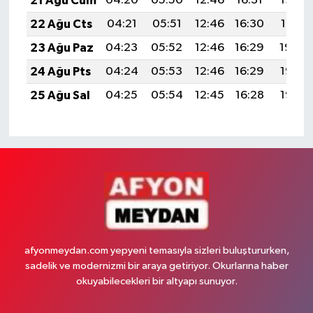
21 Ağu Cum
04:20
05:50
12:46
16:31
19:33
22 Ağu Cts
04:21
05:51
12:46
16:30
19:31
23 Ağu Paz
04:23
05:52
12:46
16:29
19:30
24 Ağu Pts
04:24
05:53
12:46
16:29
19:28
25 Ağu Sal
04:25
05:54
12:45
16:28
19:27
afyonmeydan.com yepyeni temasıyla sizleri buluştururken,
sadelik ve modernizmi bir araya getiriyor. Okurlarına haber
okuyabilecekleri bir altyapı sunuyor.