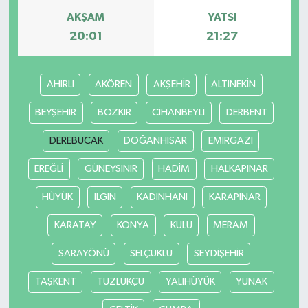
AKŞAM
YATSI
20:01
21:27
AHIRLI
AKÖREN
AKŞEHİR
ALTINEKİN
BEYŞEHİR
BOZKIR
CİHANBEYLİ
DERBENT
DEREBUCAK
DOĞANHİSAR
EMİRGAZİ
EREĞLİ
GÜNEYSINIR
HADİM
HALKAPINAR
HÜYÜK
ILGIN
KADINHANI
KARAPINAR
KARATAY
KONYA
KULU
MERAM
SARAYÖNÜ
SELÇUKLU
SEYDİŞEHİR
TAŞKENT
TUZLUKÇU
YALIHÜYÜK
YUNAK