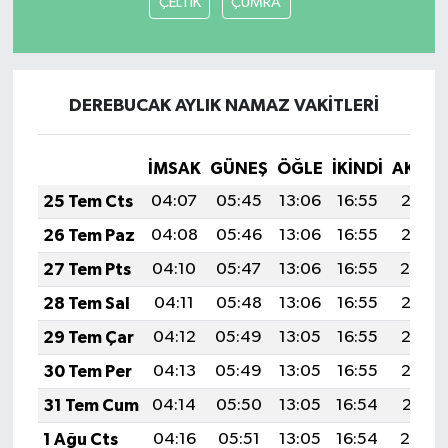
ÇELTİK
ÇUMRA
DEREBUCAK AYLIK NAMAZ VAKITLERI
İMSAK
GÜNEŞ
ÖĞLE
İKINDI
AKŞA
25 Tem Cts
04:07
05:45
13:06
16:55
20:16
26 Tem Paz
04:08
05:46
13:06
16:55
20:15
27 Tem Pts
04:10
05:47
13:06
16:55
20:14
28 Tem Sal
04:11
05:48
13:06
16:55
20:13
29 Tem Çar
04:12
05:49
13:05
16:55
20:12
30 Tem Per
04:13
05:49
13:05
16:55
20:12
31 Tem Cum
04:14
05:50
13:05
16:54
20:11
1 Ağu Cts
04:16
05:51
13:05
16:54
20:10