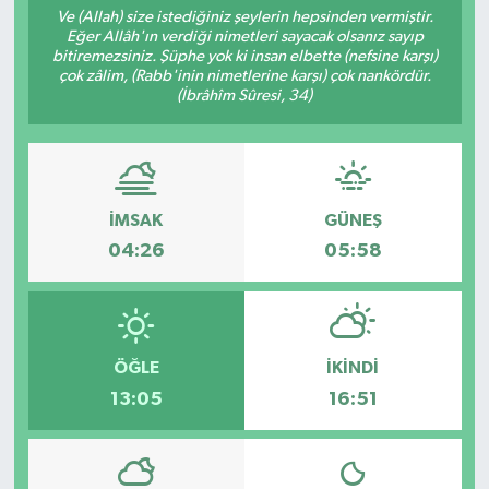
Ve (Allah) size istediğiniz şeylerin hepsinden vermiştir.
Eğer Allâh'ın verdiği nimetleri sayacak olsanız sayıp
bitiremezsiniz. Şüphe yok ki insan elbette (nefsine karşı)
çok zâlim, (Rabb'inin nimetlerine karşı) çok nankördür.
(İbrâhîm Sûresi, 34)
İMSAK
GÜNEŞ
04:26
05:58
ÖĞLE
İKINDI
13:05
16:51