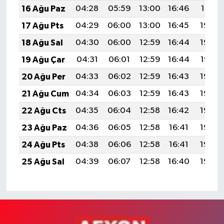
16 Ağu Paz
04:28
05:59
13:00
16:46
19:51
17 Ağu Pts
04:29
06:00
13:00
16:45
19:50
18 Ağu Sal
04:30
06:00
12:59
16:44
19:48
19 Ağu Çar
04:31
06:01
12:59
16:44
19:47
20 Ağu Per
04:33
06:02
12:59
16:43
19:46
21 Ağu Cum
04:34
06:03
12:59
16:43
19:44
22 Ağu Cts
04:35
06:04
12:58
16:42
19:43
23 Ağu Paz
04:36
06:05
12:58
16:41
19:42
24 Ağu Pts
04:38
06:06
12:58
16:41
19:40
25 Ağu Sal
04:39
06:07
12:58
16:40
19:39