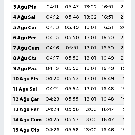
3 Ağu Pts
04:11
05:47
13:02
16:51
20:06
4 Ağu Sal
04:12
05:48
13:02
16:51
20:05
5 Ağu Çar
04:13
05:49
13:01
16:51
20:04
6 Ağu Per
04:15
05:50
13:01
16:50
20:03
7 Ağu Cum
04:16
05:51
13:01
16:50
20:02
8 Ağu Cts
04:17
05:52
13:01
16:49
20:01
9 Ağu Paz
04:19
05:53
13:01
16:49
19:59
10 Ağu Pts
04:20
05:53
13:01
16:49
19:58
11 Ağu Sal
04:21
05:54
13:01
16:48
19:57
12 Ağu Çar
04:23
05:55
13:01
16:48
19:56
13 Ağu Per
04:24
05:56
13:00
16:47
19:55
14 Ağu Cum
04:25
05:57
13:00
16:47
19:53
15 Ağu Cts
04:26
05:58
13:00
16:46
19:52