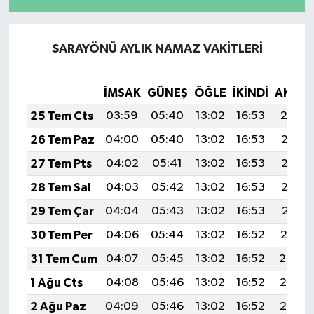
SARAYÖNÜ AYLIK NAMAZ VAKITLERI
İMSAK
GÜNEŞ
ÖĞLE
İKINDI
AKŞA
25 Tem Cts
03:59
05:40
13:02
16:53
20:14
26 Tem Paz
04:00
05:40
13:02
16:53
20:13
27 Tem Pts
04:02
05:41
13:02
16:53
20:13
28 Tem Sal
04:03
05:42
13:02
16:53
20:12
29 Tem Çar
04:04
05:43
13:02
16:53
20:11
30 Tem Per
04:06
05:44
13:02
16:52
20:10
31 Tem Cum
04:07
05:45
13:02
16:52
20:09
1 Ağu Cts
04:08
05:46
13:02
16:52
20:08
2 Ağu Paz
04:09
05:46
13:02
16:52
20:07