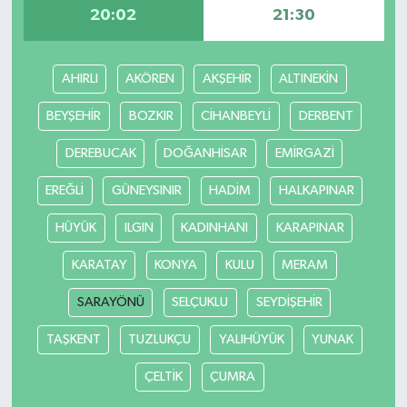
20:02
21:30
AHIRLI
AKÖREN
AKŞEHİR
ALTINEKİN
BEYŞEHİR
BOZKIR
CİHANBEYLİ
DERBENT
DEREBUCAK
DOĞANHİSAR
EMİRGAZİ
EREĞLİ
GÜNEYSINIR
HADİM
HALKAPINAR
HÜYÜK
ILGIN
KADINHANI
KARAPINAR
KARATAY
KONYA
KULU
MERAM
SARAYÖNÜ
SELÇUKLU
SEYDİŞEHİR
TAŞKENT
TUZLUKÇU
YALIHÜYÜK
YUNAK
ÇELTİK
ÇUMRA