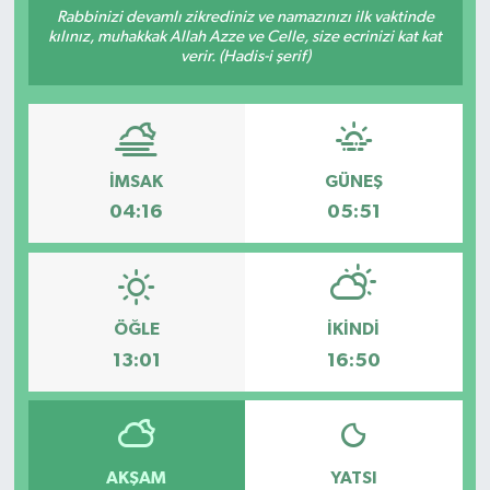
Rabbinizi devamlı zikrediniz ve namazınızı ilk vaktinde
kılınız, muhakkak Allah Azze ve Celle, size ecrinizi kat kat
verir. (Hadis-i şerif)
İMSAK
GÜNEŞ
04:16
05:51
ÖĞLE
İKINDI
13:01
16:50
AKŞAM
YATSI