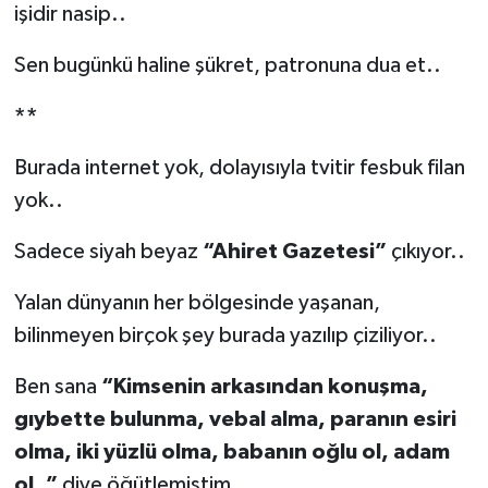
işidir nasip..
Sen bugünkü haline şükret, patronuna dua et..
**
Burada internet yok, dolayısıyla tvitir fesbuk filan
yok..
Sadece siyah beyaz
“Ahiret Gazetesi”
çıkıyor..
Yalan dünyanın her bölgesinde yaşanan,
bilinmeyen birçok şey burada yazılıp çiziliyor..
Ben sana
“Kimsenin arkasından konuşma,
gıybette bulunma, vebal alma, paranın esiri
olma, iki yüzlü olma, babanın oğlu ol, adam
ol..”
diye öğütlemiştim..