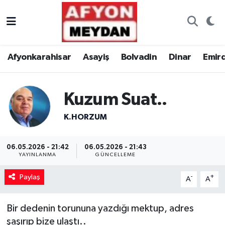
Nöbetçi Eczaneler
Afyonkarahisar
Asayiş
Bolvadin
Dinar
Emir
Hava Durumu
Trafik Durumu
Kuzum Suat..
Süper Lig Puan Durumu ve Fikstür
K.HORZUM
Tüm Manşetler
06.05.2026 - 21:42
06.05.2026 - 21:43
YAYINLANMA
GÜNCELLEME
Son Dakika Haberleri
Paylaş
-
+
A
A
Haber Arşivi
Bir dedenin torununa yazdığı mektup, adres
şaşırıp bize ulaştı..