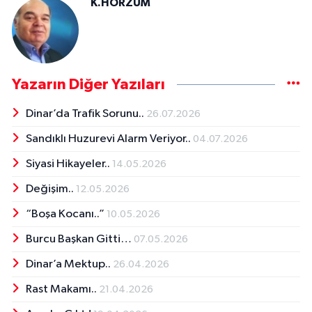
K.HORZUM
Yazarın Diğer Yazıları
Dinar’da Trafik Sorunu..
26.07.2026
Sandıklı Huzurevi Alarm Veriyor..
04.07.2026
Siyasi Hikayeler..
14.05.2026
Değişim..
12.05.2026
“Boşa Kocanı..”
10.05.2026
Burcu Başkan Gitti…
07.05.2026
Dinar’a Mektup..
26.04.2026
Rast Makamı..
21.04.2026