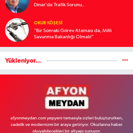
Dinar’da Trafik Sorunu..
OKUR KÖŞESİ
“Bir Sonraki Görev Ataması da, Milli
Savunma Bakanlığı Olmalı!”
Yükleniyor...
afyonmeydan.com yepyeni temasıyla sizleri buluştururken,
sadelik ve modernizmi bir araya getiriyor. Okurlarına haber
okuyabilecekleri bir altyapı sunuyor.