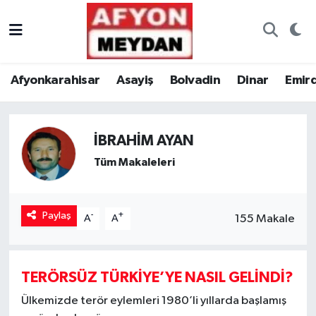
Nöbetçi Eczaneler
Afyonkarahisar
Asayiş
Bolvadin
Dinar
Emir
Hava Durumu
Trafik Durumu
İBRAHİM AYAN
Süper Lig Puan Durumu ve Fikstür
Tüm Makaleleri
Tüm Manşetler
Paylaş
-
+
155 Makale
A
A
Son Dakika Haberleri
Haber Arşivi
TERÖRSÜZ TÜRKİYE’YE NASIL GELİNDİ?
Ülkemizde terör eylemleri 1980’li yıllarda başlamış